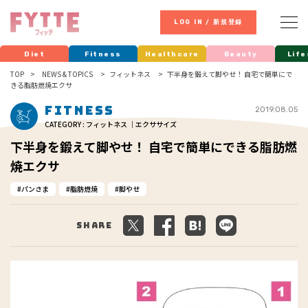
LOG IN / 新規登録
Diet
Fitness
Healthcare
Beauty
Life
TOP
NEWS & TOPICS
フィットネス
下半身を鍛えて脚やせ！ 自宅で簡単にで
きる脂肪燃焼エクサ
Fitness
2019.08.05
CATEGORY : フィットネス ｜エクササイズ
下半身を鍛えて脚やせ！ 自宅で簡単にできる脂肪燃
焼エクサ
パンさま
脂肪燃焼
脚やせ
Share