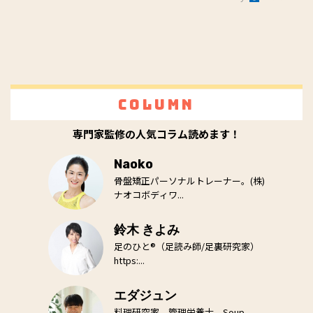
Column
専門家監修の人気コラム読めます！
Naoko
骨盤矯正パーソナルトレーナー。(株)
ナオコボディワ...
鈴木 きよみ
足のひと®（足読み師/足裏研究家）
https:...
エダジュン
料理研究家。管理栄養士。Soup