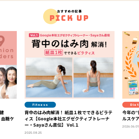
おすすめの記事
PICK UP
Fitness
Diet
背中のはみ肉解消！ 紙皿１枚でできるピラテ
今年の“推しヘル
ィス【Google本社エグゼクティブトレーナ
ルスケア大賞20
ー・Sayaさん直伝】 Vol.１
2026.06.01
2025.08.25