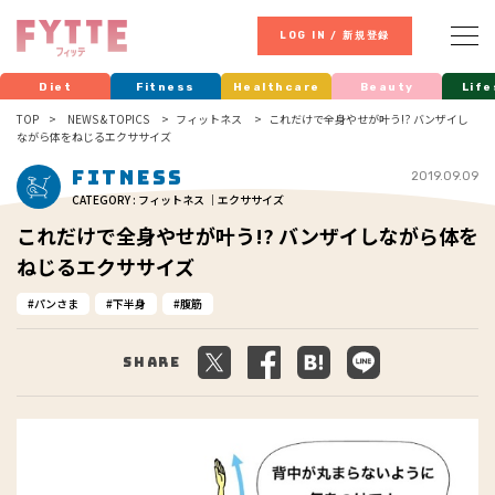
LOG IN / 新規登録
Diet
Fitness
Healthcare
Beauty
Life
TOP
NEWS & TOPICS
フィットネス
これだけで全身やせが叶う!? バンザイし
ながら体をねじるエクササイズ
Fitness
2019.09.09
CATEGORY : フィットネス ｜エクササイズ
これだけで全身やせが叶う!? バンザイしながら体を
ねじるエクササイズ
パンさま
下半身
腹筋
Share