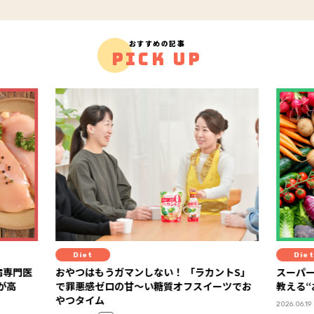
おすすめの記事
PICK UP
Diet
Diet
病専門医
おやつはもうガマンしない！ 「ラカントS」
スーパ
が高
で罪悪感ゼロの甘～い糖質オフスイーツでお
教える
やつタイム
2026.06.19