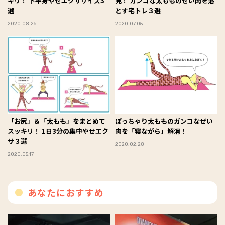
キリ！ 下半身やせエクササイズ3
見！ ガンコな太もものぜい肉を落
選
とす宅トレ３選
2020.08.26
2020.07.05
「お尻」＆「太もも」をまとめて
ぽっちゃり太もものガンコなぜい
スッキリ！ 1日3分の集中やせエク
肉を「寝ながら」解消！
サ３選
2020.02.28
2020.05.17
あなたにおすすめ