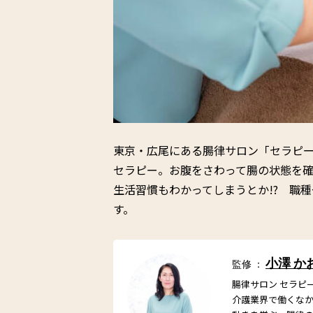
東京・広尾にある腸律サロン「セラピ
セラピー。お腹をさわって腸の状態を
生活習慣もわかってしまうとか!? 職
す。
小澤 か
監修 ：
腸律サロン セラピ
介護業界で働くな