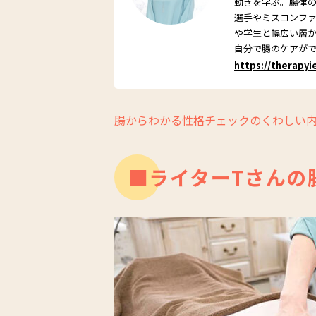
動きを学ぶ。腸律の
選手やミスコンフ
や学生と幅広い層
自分で腸のケアが
https://therapyi
腸からわかる性格チェックのくわしい
■ライターTさんの