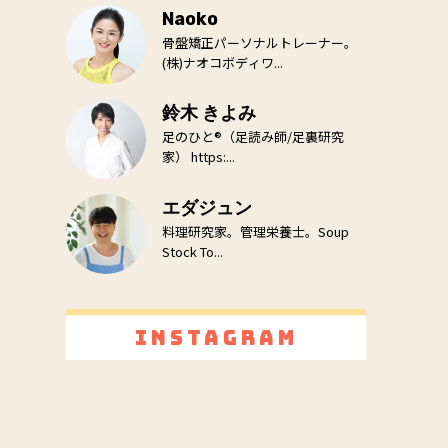
Naoko
骨盤矯正パーソナルトレーナー。
(株)ナオコボディワ...
鈴木 きよみ
足のひと®（足読み師/足裏研究
家） https:...
エダジュン
料理研究家。管理栄養士。Soup
Stock To...
Instagram