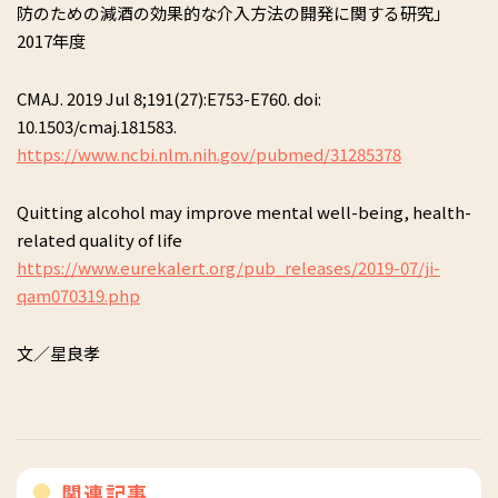
防のための減酒の効果的な介入方法の開発に関する研究」
2017年度
CMAJ. 2019 Jul 8;191(27):E753-E760. doi:
10.1503/cmaj.181583.
https://www.ncbi.nlm.nih.gov/pubmed/31285378
Quitting alcohol may improve mental well-being, health-
related quality of life
https://www.eurekalert.org/pub_releases/2019-07/ji-
qam070319.php
文／星良孝
関連記事