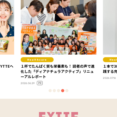
Healthcare
Fi
者の声で進
１本で30gのプロテイン！ 美姿勢コーチも実
セミナ
」リニュ
践する充実の高たんぱくライフ
感！ 「FYTTEウェルネスデイ」イベントレポ
ート
PR
2026.07.16
2026.06.