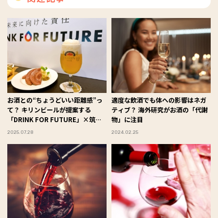
お酒との“ちょうどいい距離感”っ
適度な飲酒でも体への影響はネガ
て？ キリンビールが提案する
ティブ？ 海外研究がお酒の「代謝
「DRINK FOR FUTURE」×筑波
物」に注目
大学の共同研究に注目！
2025.07.28
2024.02.25