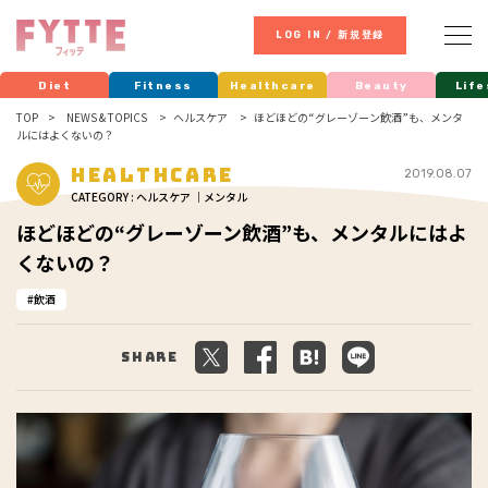
LOG IN / 新規登録
Diet
Fitness
Healthcare
Beauty
Life
TOP
NEWS & TOPICS
ヘルスケア
ほどほどの“グレーゾーン飲酒”も、メンタ
ルにはよくないの？
Healthcare
2019.08.07
CATEGORY : ヘルスケア ｜メンタル
ほどほどの“グレーゾーン飲酒”も、メンタルにはよ
くないの？
飲酒
Share