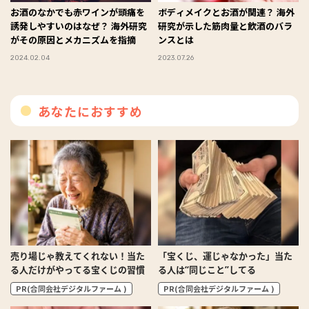
お酒のなかでも赤ワインが頭痛を
ボディメイクとお酒が関連？ 海外
誘発しやすいのはなぜ？ 海外研究
研究が示した筋肉量と飲酒のバラ
がその原因とメカニズムを指摘
ンスとは
2024.02.04
2023.07.26
あなたにおすすめ
売り場じゃ教えてくれない！当た
「宝くじ、運じゃなかった」当た
る人だけがやってる宝くじの習慣
る人は“同じこと”してる
PR(合同会社デジタルファーム )
PR(合同会社デジタルファーム )