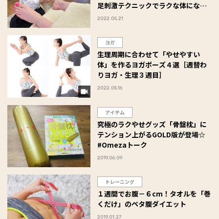
足刺激テクニックでラクな体になろ
う！
2022.05.21
ヨガ
生理周期に合わせて「やせやすい
体」を作るヨガポーズ４選［週替わ
りヨガ・生理３週目］
2022.05.16
アイテム
究極のラクやせグッズ「骨盤枕」に
テンション上がるGOLD版が登場☆
#Omezaトーク
2019.06.09
トレーニング
１週間でお腹－６cm！タオルを「巻
くだけ」のペタ腹ダイエット
2019.01.27