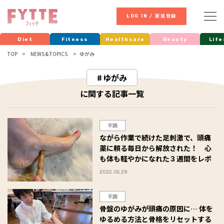
LOG IN / 新規登録
Diet
Fitness
Healthcare
Beauty
Life
TOP
NEWS & TOPICS
ゆがみ
ゆがみ
に関する記事一覧
不調
ながら作業で続けた足刺激で、頭痛
薬に頼る毎日から解放された！ 心
も体も軽やかになれた３週間をレポ
2022.05.28
不調
骨盤のゆがみが頭痛の原因に… 体を
ゆるめる方法と骨格をリセットする