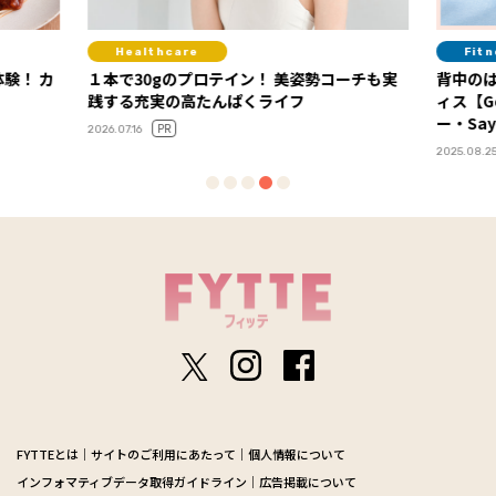
Healthcare
Fit
験！ カ
１本で30gのプロテイン！ 美姿勢コーチも実
背中の
践する充実の高たんぱくライフ
ィス【G
ー・Say
PR
2026.07.16
2025.08.2
FYTTEとは
サイトのご利用にあたって
個人情報について
インフォマティブデータ取得ガイドライン
広告掲載について