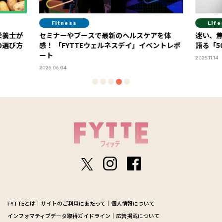
Fitness
Life
栄養士が
セミナーやブースで最新のヘルスケアを体
迷い、
の選び方
感！ 「FYTTEウェルネスデイ」イベントレポ
語る「5
ート
2025.11.14
2026.06.04
FYTTEとは
サイトのご利用にあたって
個人情報について
インフォマティブデータ取得ガイドライン
広告掲載について