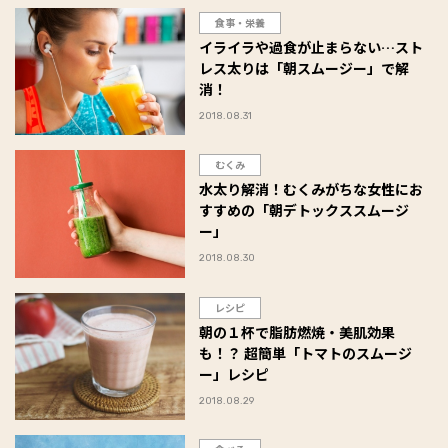
食事・栄養
イライラや過食が止まらない…スト
レス太りは「朝スムージー」で解
消！
2018.08.31
むくみ
水太り解消！むくみがちな女性にお
すすめの「朝デトックススムージ
ー」
2018.08.30
レシピ
朝の１杯で脂肪燃焼・美肌効果
も！？ 超簡単「トマトのスムージ
ー」レシピ
2018.08.29