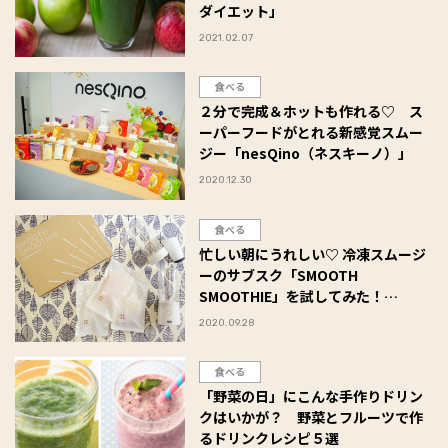
ダイエット」
2021.02.07
食べる
２分で完成＆ホットも作れる♡ ス
ーパーフードがとれる新感覚スムー
ジー「nesQino（ネスキーノ）」
2020.12.30
食べる
忙しい朝にうれしい♡ 冷凍スムージ
ーのサブスク「SMOOTH
SMOOTHIE」を試してみた！
#Omezaトーク
2020.09.28
食べる
「野菜の日」にこんな手作りドリン
クはいかが？ 野菜とフルーツで作
るドリンクレシピ５選