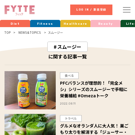
LOG IN / 新規登録
Diet
Fitness
Healthcare
Beauty
Life
TOP
NEWS & TOPICS
スムージー
スムージー
に関する記事一覧
食べる
PFCバランスが理想的！「完全メ
シ」シリーズのスムージーで手軽に
栄養補給 #Omezaトーク
2022.08.11
トラベル
グルメなオランダ人に大人気！ 巣ご
もり太りを解消する「ジューサー・