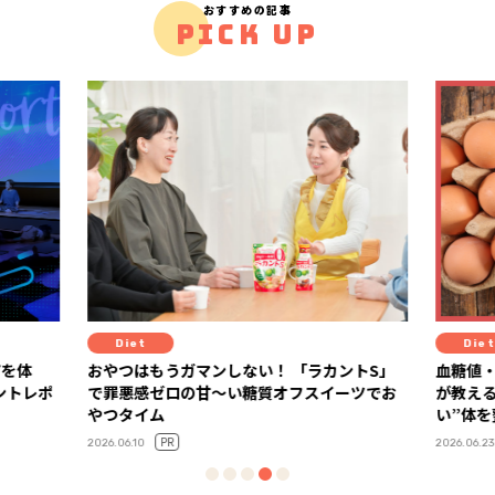
おすすめの記事
PICK UP
Diet
Diet
アを体
おやつはもうガマンしない！ 「ラカントS」
血糖値
で罪悪感ゼロの甘～い糖質オフスイーツでお
が教え
やつタイム
い”体
PR
2026.06.10
2026.06.23