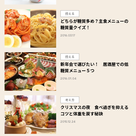
控える
どちらが糖質多め？主食メニューの
糖質量クイズ！
2016.03.17
控える
新年会で選びたい！ 居酒屋での低
糖質メニュー５つ
2016.01.04
考え方
クリスマスの夜 食べ過ぎを抑える
コツと体重を戻す秘訣
2015.12.24