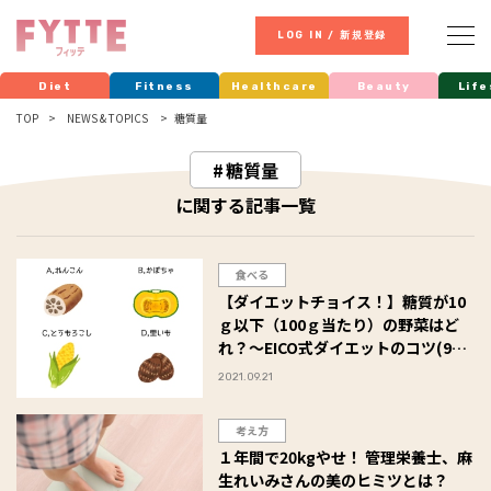
LOG IN / 新規登録
Diet
Fitness
Healthcare
Beauty
Life
TOP
NEWS & TOPICS
糖質量
糖質量
に関する記事一覧
食べる
【ダイエットチョイス！】糖質が10
ｇ以下（100ｇ当たり）の野菜はど
れ？～EICO式ダイエットのコツ(97)
～
2021.09.21
考え方
１年間で20kgやせ！ 管理栄養士、麻
生れいみさんの美のヒミツとは？