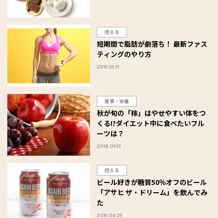
控える
短期間で脂肪が劇落ち！ 最新ファス
ティングのやり方
2019.05.11
食事・栄養
秋が旬の「柿」はやせやすい体をつ
くる!?ダイエット中に食べたいフル
ーツは？
2018.09.13
控える
ビール好きが糖質50％オフのビール
「アサヒ ザ・ドリーム」を飲んでみ
た
2016.04.29