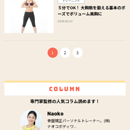
トレーニング
５分でOK！ 大胸筋を鍛える基本のポ
ーズでボリューム美胸に
2019.05.07
1
2
3
Column
専門家監修の人気コラム読めます！
Naoko
骨盤矯正パーソナルトレーナー。(株)
ナオコボディワ...