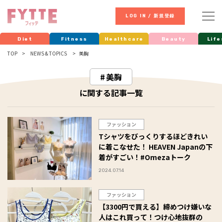
LOG IN / 新規登録
Diet
Fitness
Healthcare
Beauty
Life
TOP
NEWS & TOPICS
美胸
美胸
に関する記事一覧
ファッション
Tシャツをびっくりするほどきれい
に着こなせた！ HEAVEN Japanの下
着がすごい！#Omezaトーク
2024.07.14
ファッション
【3300円で買える】締めつけ嫌いな
人はこれ買って！つけ心地抜群の