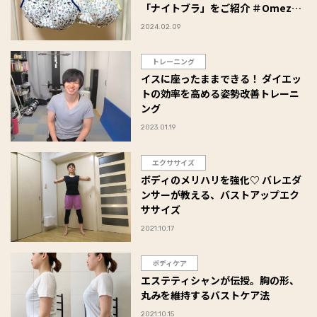
「ナイトブラ」をご紹介 ＃Omeza
トーク
2024.02.09
トレーニング
イスに座ったままできる！ ダイエッ
トの効率を高める姿勢改善トレーニ
ング
2023.01.19
エクササイズ
ボディのメリハリを強化♡ バレエダ
ンサーが教える、バストアップエク
ササイズ
2021.10.17
ボディケア
エステティシャンが伝授。胸の形、
丸みを維持するバストケア法
2021.10.15