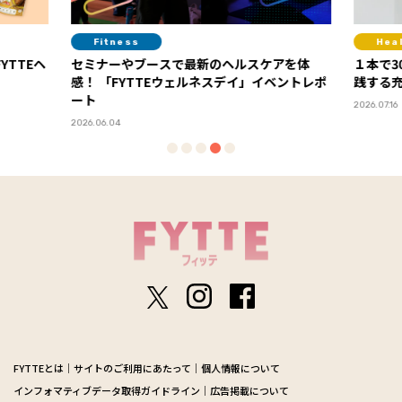
Fitness
Hea
YTTEヘ
セミナーやブースで最新のヘルスケアを体
１本で3
感！ 「FYTTEウェルネスデイ」イベントレポ
践する
ート
2026.07.16
2026.06.04
FYTTEとは
サイトのご利用にあたって
個人情報について
インフォマティブデータ取得ガイドライン
広告掲載について