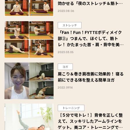
効かせる「夜のストレッチ＆筋トレ
総集編」
2023.08.06
ストレッチ
「Fan！Fun！FYTTEボディメイク
部②」つまんで、ほぐして、筋ト
レ！ かたまった首・肩・背中を美し
く鍛えるストレッチ
2023.03.05
ヨガ
肩こり＆巻き肩改善に効果的！ 寝る
前にできる体を整える簡単ヨガ
2022.09.14
トレーニング
［５分で宅トレ！］背骨を正しく整
えて、スッキリしたアームラインを
ゲット。美コア・トレーニングで二