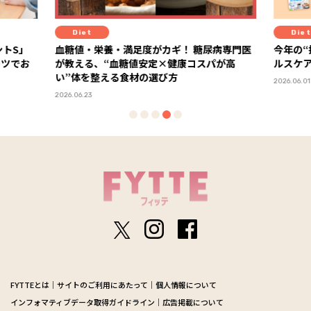
Diet
Diet
ントS」
血糖値・栄養・満足度がカギ！ 糖尿病専門医
今年の“
ーツでお
が教える、“血糖値安定×健康コスパが高
ルスケア
い”体を整える食材の選び方
2026.06.01
2026.06.23
FYTTEとは
サイトのご利用にあたって
個人情報について
インフォマティブデータ取得ガイドライン
広告掲載について