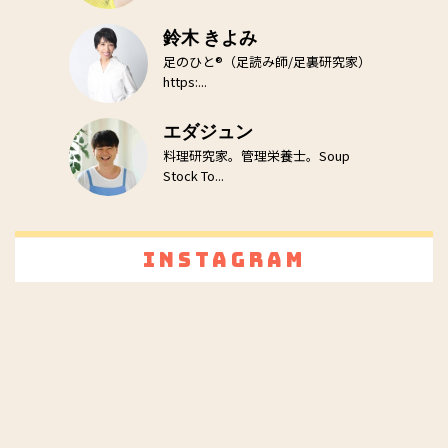
鈴木 きよみ
足のひと®（足読み師/足裏研究家）
https:...
エダジュン
料理研究家。管理栄養士。Soup
Stock To...
Instagram