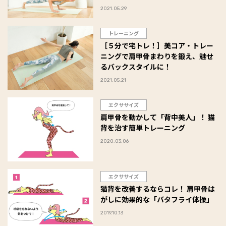
の腕の裏側を徹底的にシェイプ！
2021.05.29
トレーニング
［５分で宅トレ！］美コア・トレー
ニングで肩甲骨まわりを鍛え、魅せ
るバックスタイルに！
2021.05.21
エクササイズ
肩甲骨を動かして「背中美人」！ 猫
背を治す簡単トレーニング
2020.03.06
エクササイズ
猫背を改善するならコレ！ 肩甲骨は
がしに効果的な「バタフライ体操」
2019.10.13