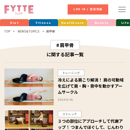
LOG IN / 新規登録
Diet
Fitness
Healthcare
Beauty
Life
TOP
NEWS & TOPICS
肩甲骨
肩甲骨
に関する記事一覧
トレーニング
冷えによる肩こり解消！ 肩の可動域
を広げて肩・胸・背中を動かすアー
ムサークル
2024.12.05
ストレッチ
３つの部位にアプローチして代謝ア
ップ！ つまんでほぐして、じんわり