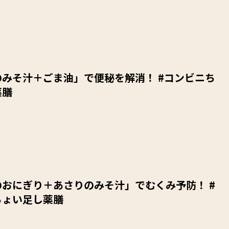
みそ汁＋ごま油」で便秘を解消！ #コンビニち
薬膳
おにぎり＋あさりのみそ汁」でむくみ予防！ #
ちょい足し薬膳