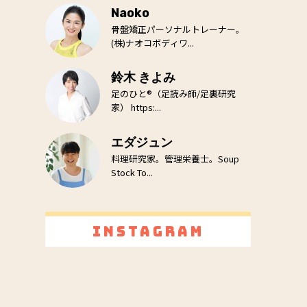
Naoko
骨盤矯正パーソナルトレーナー。
(株)ナオコボディワ...
鈴木 きよみ
足のひと®（足読み師/足裏研究
家） https:...
エダジュン
料理研究家。管理栄養士。Soup
Stock To...
Instagram