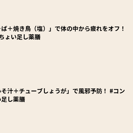
そば＋焼き鳥（塩）」で体の中から疲れをオフ！
ニちょい足し薬膳
そ汁＋チューブしょうが」で風邪予防！ #コン
い足し薬膳