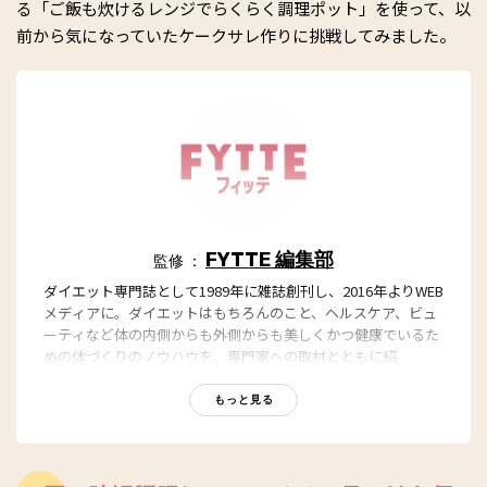
る「ご飯も炊けるレンジでらくらく調理ポット」を使って、以
前から気になっていたケークサレ作りに挑戦してみました。
FYTTE 編集部
監修 ：
ダイエット専門誌として1989年に雑誌創刊し、2016年よりWEB
メディアに。ダイエットはもちろんのこと、ヘルスケア、ビュ
ーティなど体の内側からも外側からも美しくかつ健康でいるた
めの体づくりのノウハウを、専門家への取材とともに紹
介。“もっと、ずっと、ヘルシーな私”のキャッチフレーズとと
もに、編集部員も自らさまざまなヘルシーネタを日々お試し
もっと見る
中！