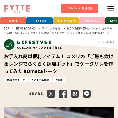
LOG IN / 新規登録
Diet
Fitness
Healthcare
Beauty
Life
TOP
NEWS & TOPICS
ライフスタイル
お手入れ簡単便利アイテム！ コメリの
「ご飯も炊けるレンジでらくらく調理ポット」でケークサレを作ってみた #Omezaトーク
Lifestyle
2026.07.04
CATEGORY : ライフスタイル ｜暮らし
お手入れ簡単便利アイテム！ コメリの「ご飯も炊け
るレンジでらくらく調理ポット」でケークサレを作
ってみた #Omezaトーク
Omezaトーク
アイテム紹介
時短
Share