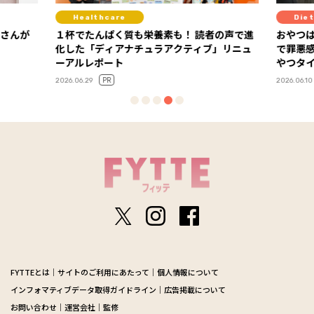
Diet
Diet
の声で進
おやつはもうガマンしない！ 「ラカントS」
今年の“
」リニュ
で罪悪感ゼロの甘～い糖質オフスイーツでお
ルスケア
やつタイム
2026.06.01
PR
2026.06.10
FYTTEとは
サイトのご利用にあたって
個人情報について
インフォマティブデータ取得ガイドライン
広告掲載について
お問い合わせ
運営会社
監修