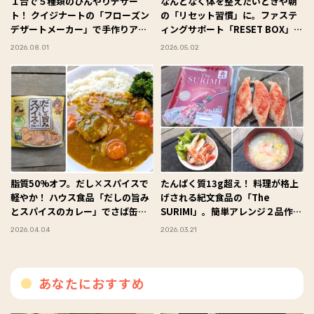
１台で５種類のひんやりデザー
なんとなく体を整えたいときや朝
ト！ クイジナートの「フローズン
の「リセット習慣」に。ファステ
デザートメーカー」で手作りアイ
ィングサポート「RESET BOX」を
スを楽しんでみた #Omezaトーク
試してみた #Omezaトーク
2026.08.01
2026.05.02
脂質50%オフ。だし×スパイスで
たんぱく質13g超え！ 料理が格上
軽やか！ ハウス食品「だしの旨み
げされる紀文食品の「The
とスパイスのカレー」でさば缶だ
SURIMI」。簡単アレンジ２品作っ
しカレーを作ってみた #Omezaト
てみた #Omezaトーク
2026.04.04
2026.03.21
ーク
あなたにおすすめ