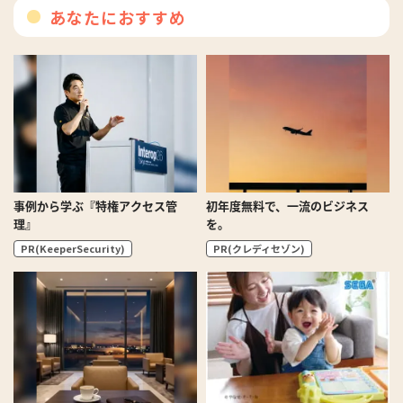
あなたにおすすめ
事例から学ぶ『特権アクセス管
初年度無料で、一流のビジネス
理』
を。
PR(KeeperSecurity)
PR(クレディセゾン)