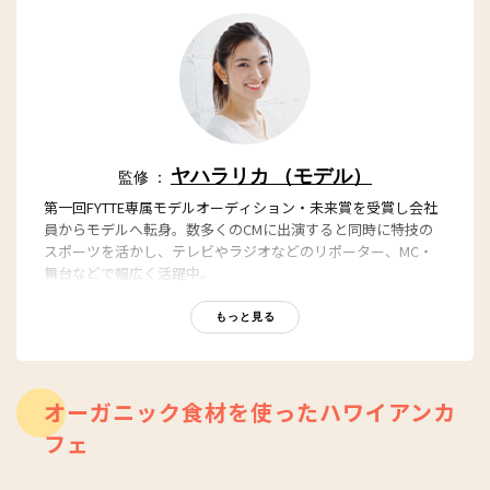
ヤハラリカ （モデル）
監修 ：
第一回FYTTE専属モデルオーディション・未来賞を受賞し会社
員からモデルへ転身。数多くのCMに出演すると同時に特技の
スポーツを活かし、テレビやラジオなどのリポーター、MC・
舞台などで幅広く活躍中。
・ヤハラリカオフィシャルサイト：
https://yahararika.jp/
もっと見る
・Instagram：
https://www.instagram.com/rika_yahara/
・twitter：
https://twitter.com/rika_yahara
・Facebook：
https://www.facebook.com/yahararika/
オーガニック食材を使ったハワイアンカ
・YouTube：
https://www.youtube.com/channel/UCXV3gK3hst4L-
フェ
mF-7VNy3og