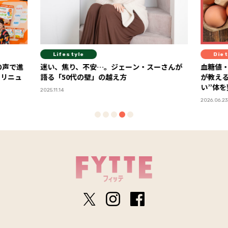
Lifestyle
Diet
で進
迷い、焦り、不安…。ジェーン・スーさんが
血糖値・栄養
ュ
語る「50代の壁」の越え方
が教える、“
い”体を整え
2025.11.14
2026.06.23