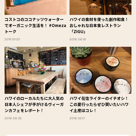
コストコのココナッツウォーター
ハワイの食材を使った創作和食！
でオーガニック生活を！ #Omeza
おしゃれな日本食レストラン
トーク
「ZIGU」
2019.09.03
2018.08.18
ハワイのローカルたちに大人気の
ハワイ在住ライターのイチオシ！
日本人シェフが手がけるヴィーガ
この夏行ったらぜひ買いたいハワ
ンカフェをレポート！
イ土産はコレ！
2018.08.05
2018.06.17