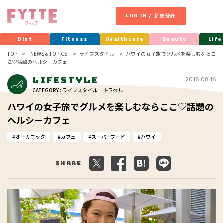
LOG IN / 新規登録
Diet
Fitness
Healthcare
Beauty
Life
TOP
NEWS & TOPICS
ライフスタイル
ハワイの女子旅でグルメを楽しむならこ
こ♡話題のヘルシーカフェ
Lifestyle
2018.08.16
CATEGORY : ライフスタイル ｜トラベル
ハワイの女子旅でグルメを楽しむならここ♡話題の
ヘルシーカフェ
オーガニック
カフェ
スーパーフード
ハワイ
Share