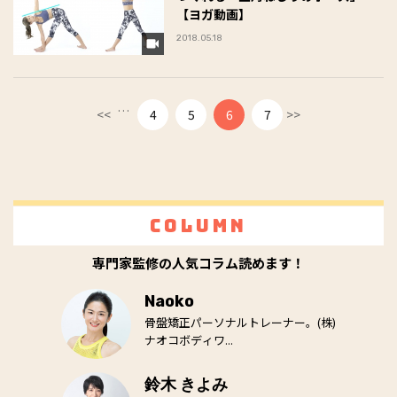
【ヨガ動画】
2018.05.18
…
<<
4
5
6
7
>>
Column
専門家監修の人気コラム読めます！
Naoko
骨盤矯正パーソナルトレーナー。(株)
ナオコボディワ...
鈴木 きよみ