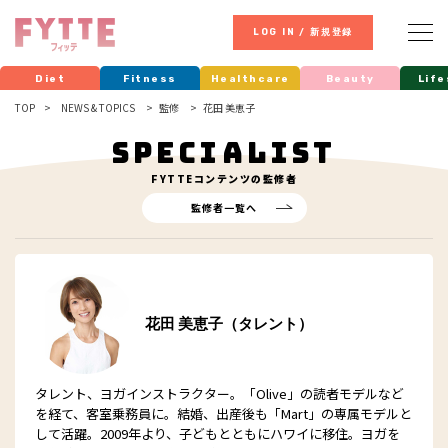
LOG IN / 新規登録
Diet
Fitness
Healthcare
Beauty
Life
TOP
NEWS & TOPICS
監修
花田 美恵子
SPECIALIST
FYTTE
コンテンツの監修者
監修者一覧へ
花田 美恵子（タレント）
タレント、ヨガインストラクター。「Olive」の読者モデルなど
を経て、客室乗務員に。結婚、出産後も「Mart」の専属モデルと
して活躍。2009年より、子どもとともにハワイに移住。ヨガを