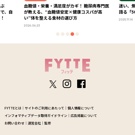
選ぶ
血糖値・栄養・満足度がカギ！ 糖尿病専門医
迷い、
アで、自
が教える、“血糖値安定×健康コスパが高
語る「5
に！
い”体を整える食材の選び方
2025.11.14
2026.06.23
FYTTEとは
サイトのご利用にあたって
個人情報について
インフォマティブデータ取得ガイドライン
広告掲載について
お問い合わせ
運営会社
監修