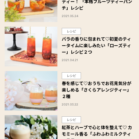
ティー！ 「本格フルーツティーパン
チ」レシピ
2021.05.24
レシピ
バラの香りに包まれて♡初夏のティ
ータイムに楽しみたい「ローズティ
ー」レシピ２つ
2021.04.21
レシピ
春を感じて♡おうちでお花見気分が
楽しめる「さくらアレンジティー」
２種
2021.03.22
レシピ
紅茶とハーブで心と体を整えて♡ カ
モミール香る「ふわふわミルクティ