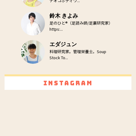
ナオコボディワ...
鈴木 きよみ
足のひと®（足読み師/足裏研究家）
https:...
エダジュン
料理研究家。管理栄養士。Soup
Stock To...
Instagram