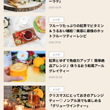
ーラテ」
2021.02.19
レシピ
フルーツたっぷりの紅茶でビタミン
＆うるおい補給♡美容に最強のホッ
トフルーツティーレシピ
2021.01.15
レシピ
紅茶とゆずで免疫力アップ！ 簡単絶
品アレンジ♪ 体うるおう和風アール
グレイティー
2020.12.28
レシピ
クリスマスにとっておきのアレンジ
ティー♡ ノンアル派でも楽しめる
「グリューワインティー」