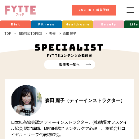
LOG IN / 新規登録
Diet
Fitness
Healthcare
Beauty
Life
TOP
NEWS & TOPICS
監修
森田 麗子
SPECIALIST
FYTTE
コンテンツの監修者
監修者一覧へ
森田 麗子（ティーインストラクター）
日本紅茶協会認定 ティーインストラクター、(社)糖質オフスタイ
ル協会 認定講師、MEDIN認定 メンタルケア心理士、株式会社ロ
イヤル・リーフ代表取締役。