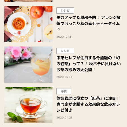
レシピ
美力アップ＆風邪予防！ アレンジ紅
茶でほっこり秋の幸せティータイム
♡
2020.10.14
レシピ
中東セレブが注目する今話題の「幻
の紅茶」って？！ 秋バテに負けない
お茶の飲み方大公開！
2020.09.03
不調
体調管理に役立つ「紅茶」に注目！
専門家が実践する効果的な飲み方レ
シピ付き
2020.04.23