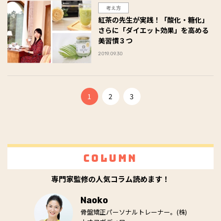
考え方
紅茶の先生が実践！「酸化・糖化」
さらに「ダイエット効果」を高める
美習慣３つ
2019.09.30
1
2
3
Column
専門家監修の人気コラム読めます！
Naoko
骨盤矯正パーソナルトレーナー。(株)