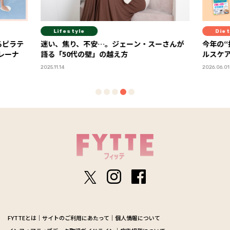
Lifestyle
Diet
るピラテ
迷い、焦り、不安…。ジェーン・スーさんが
今年の“
トレーナ
語る「50代の壁」の越え方
ルスケア
2025.11.14
2026.06.01
FYTTEとは
サイトのご利用にあたって
個人情報について