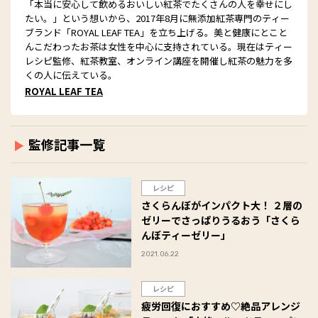
「本当に安心して飲めるおいしい紅茶でたくさんの人を幸せにし
たい。」という想いから、2017年8月に無添加紅茶専門のティー
ブランド「ROYAL LEAF TEA」を立ち上げる。美と健康にとこと
んこだわったお茶は女性を中心に支持されている。現在はティー
レシピ監修、紅茶教室、オンライン講座を開催し紅茶の魅力を多
くの人に伝えている。
ROYAL LEAF TEA
監修記事一覧
レシピ
さくらんぼがインパクト大！ ２層の
ゼリーでさっぱりうるおう「さくら
んぼティーゼリー」
2021.06.22
レシピ
疲労回復におすすめ♡絶品アレンジ