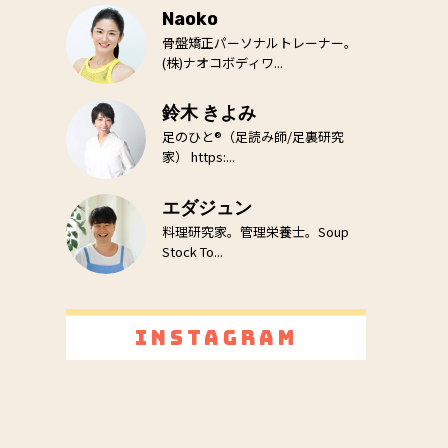
Naoko
骨盤矯正パーソナルトレーナー。
(株)ナオコボディワ...
鈴木 きよみ
足のひと®（足読み師/足裏研究
家） https:...
エダジュン
料理研究家。管理栄養士。Soup
Stock To...
Instagram