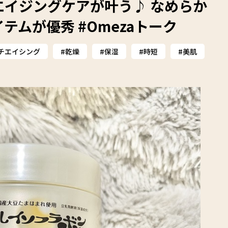
イジングケアが叶う♪ なめらか
ムが優秀 #Omezaトーク
チエイシング
乾燥
保湿
時短
美肌