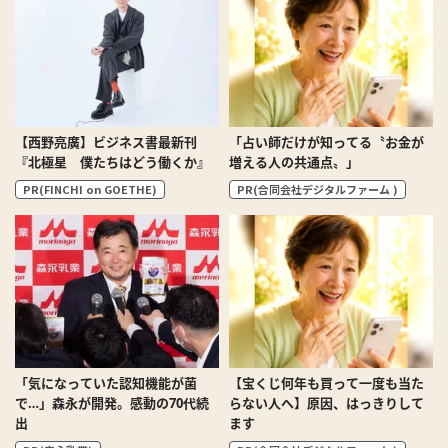
【西野亮廣】ビジネス書最新刊
「占い師だけが知ってる〝お金が
『北極星 僕たちはどう働くか』
増える人の共通点〟」
PR(FINCHI on GOETHE)
PR(合同会社デジタルファーム )
「気になっていた認知機能が菌
【宝くじ何年も買って一度も当た
で…」森永が開発。感動の70代続
らない人へ】原因、はっきりして
出
ます