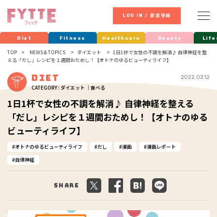
LOG IN / 新規登録
Diet
Fitness
Healthcare
Beauty
Life
TOP
NEWS & TOPICS
ダイエット
1日1杯で女性の不調を解消♪ 自律神経を整
える「だし」レシピを１週間おためし！【オトナのゆるビューティライフ】
Diet
2022.03.12
CATEGORY : ダイエット ｜食べる
1日1杯で女性の不調を解消♪ 自律神経を整える
「だし」レシピを１週間おためし！【オトナのゆる
ビューティライフ】
オトナのゆるビューティライフ
だし
漫画
漫画レポート
自律神経
Share