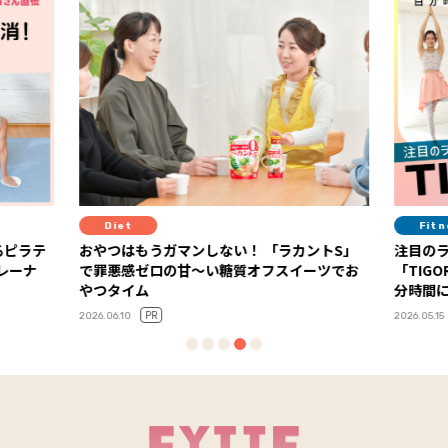
Fitness
「ラカントS」
注目のライフスタイル・アイコンが選ぶ
“
スイーツでお
「TIGORA」の“UVカット＋α”ウエアで、自
分時間に集中し、体と心を整える夏に！
20
PR
2026.05.15