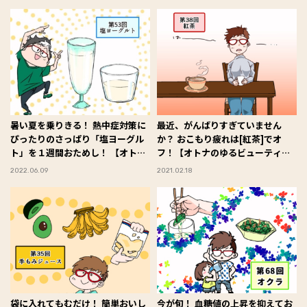
暑い夏を乗りきる！ 熱中症対策に
最近、がんばりすぎていません
ぴったりのさっぱり「塩ヨーグル
か？ おこもり疲れは[紅茶]でオ
ト」を１週間おためし！ 【オトナ
フ！【オトナのゆるビューティラ
のゆるビューティライフ】
イフ】
2022.06.09
2021.02.18
袋に入れてもむだけ！ 簡単おいし
今が旬！ 血糖値の上昇を抑えてお