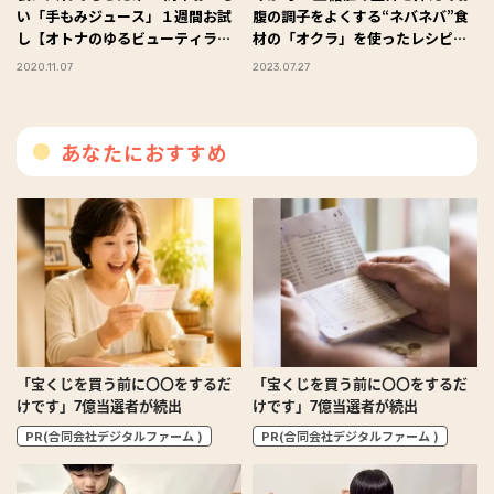
い「手もみジュース」１週間お試
腹の調子をよくする“ネバネバ”食
し【オトナのゆるビューティライ
材の「オクラ」を使ったレシピを
フ】
１週間おためし！
2020.11.07
2023.07.27
あなたにおすすめ
「宝くじを買う前に〇〇をするだ
「宝くじを買う前に〇〇をするだ
けです」7億当選者が続出
けです」7億当選者が続出
PR(合同会社デジタルファーム )
PR(合同会社デジタルファーム )