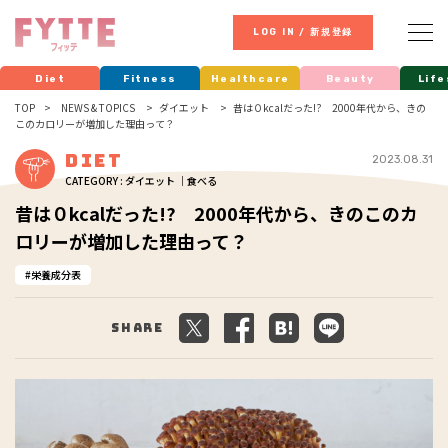
LOG IN / 新規登録
Diet
Fitness
Healthcare
Beauty
Life
TOP
NEWS & TOPICS
ダイエット
昔は０kcalだった!? 2000年代から、きの
このカロリーが増加した理由って？
Diet
2023.08.31
CATEGORY : ダイエット ｜食べる
昔は０kcalだった!? 2000年代から、きのこのカ
ロリーが増加した理由って？
栄養成分表
Share