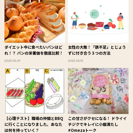
ダイエット中に食べたいパンはど
女性の大敵！「鉄不足」とじょう
れ！？ パンの栄養価を徹底比較！
ずに付き合う３つの方法
2023.05.29
2023.05.13
【心理テスト】職場の仲間とBBQ
この甘さがクセになる！ ドライイ
に行くことになりました。あなた
チジクでキレイに小腹満たし
は何を持っていく？
#Omezaトーク