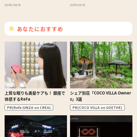
2018.08.13
2019.02.10
あなたにおすすめ
上質な眠りも美髪ケアも！ 銀座で
シェア別荘「COCO VILLA Owner
体感するReFa
s」3選
PR(ReFa GINZA on CREA)
PR(COCO VILLA on GOETHE)