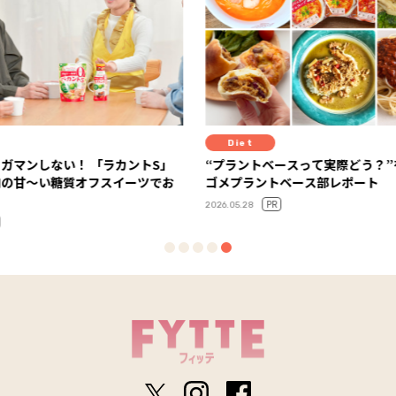
Diet
Fit
ントS」
“プラントベースって実際どう？”を体験！ カ
背中の
ーツでお
ゴメプラントベース部レポート
ィス【G
ー・Say
PR
2026.05.28
2025.08.2