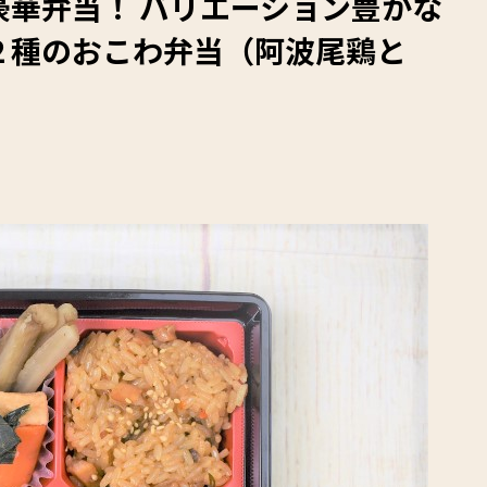
華弁当！ バリエーション豊かな
２種のおこわ弁当（阿波尾鶏と