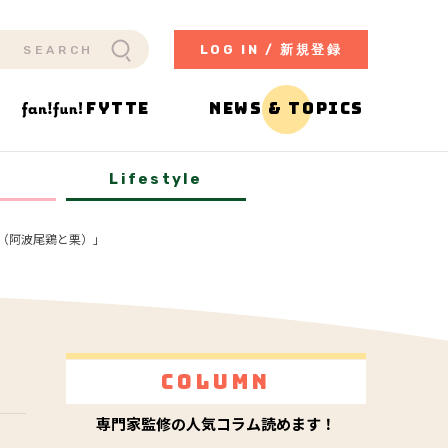
LOG IN / 新規登録
FYTTE
NEWS & TOPICS
y
Lifestyle
（阿波尾鶏と栗）」
Column
専門家監修の人気コラム読めます！