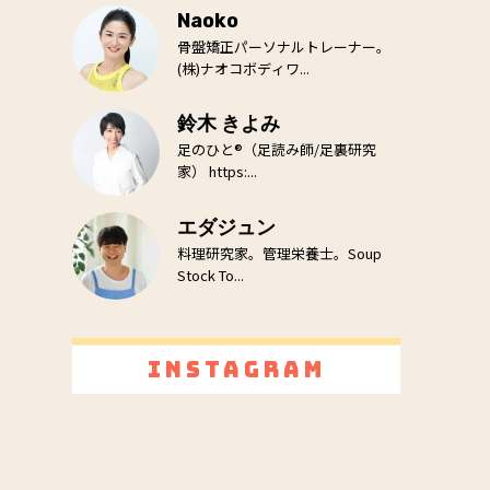
Naoko
骨盤矯正パーソナルトレーナー。
(株)ナオコボディワ...
鈴木 きよみ
足のひと®（足読み師/足裏研究
家） https:...
エダジュン
料理研究家。管理栄養士。Soup
Stock To...
Instagram