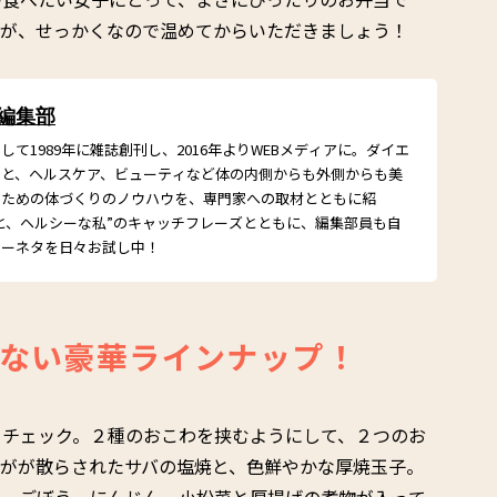
すが、せっかくなので温めてからいただきましょう！
 編集部
て1989年に雑誌創刊し、2016年よりWEBメディアに。ダイエ
こと、ヘルスケア、ビューティなど体の内側からも外側からも美
るための体づくりのノウハウを、専門家への取材とともに紹
と、ヘルシーな私”のキャッチフレーズとともに、編集部員も自
シーネタを日々お試し中！
ない豪華ラインナップ！
をチェック。２種のおこわを挟むようにして、２つのお
うがが散らされたサバの塩焼と、色鮮やかな厚焼玉子。
ん、ごぼう、にんじん、小松菜と厚揚げの煮物が入って