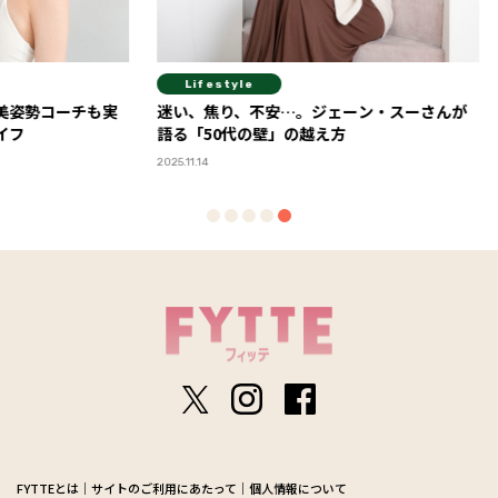
Lifestyle
Fit
ーチも実
迷い、焦り、不安…。ジェーン・スーさんが
注目の
語る「50代の壁」の越え方
「TIG
分時間
2025.11.14
2026.05.15
FYTTEとは
サイトのご利用にあたって
個人情報について