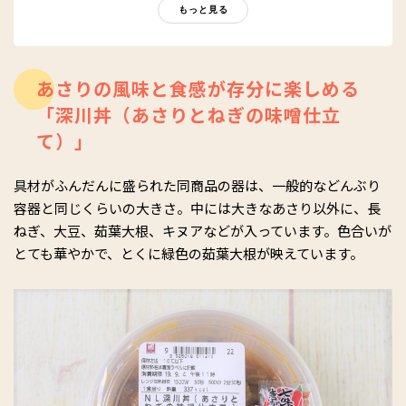
もに、編集部員も自らさまざまなヘルシーネタを日々お試し
もっと見る
中！
あさりの風味と食感が存分に楽しめる
「深川丼（あさりとねぎの味噌仕立
て）」
具材がふんだんに盛られた同商品の器は、一般的などんぶり
容器と同じくらいの大きさ。中には大きなあさり以外に、長
ねぎ、大豆、茹葉大根、キヌアなどが入っています。色合いが
とても華やかで、とくに緑色の茹葉大根が映えています。