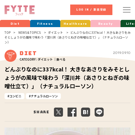
LOG IN / 新規登録
Diet
Fitness
Healthcare
Beauty
Life
TOP
NEWS & TOPICS
ダイエット
どんぶりなのに337kcal！ 大きなあさりをみ
そとしょうがの風味で味わう「深川丼（あさりとねぎの味噌仕立て）」（ナチュラルローソ
ン）
Diet
2019.09.10
CATEGORY : ダイエット ｜食べる
どんぶりなのに337kcal！ 大きなあさりをみそとし
ょうがの風味で味わう「深川丼（あさりとねぎの味
噌仕立て）」（ナチュラルローソン）
コンビニ
ナチュラルローソン
Share