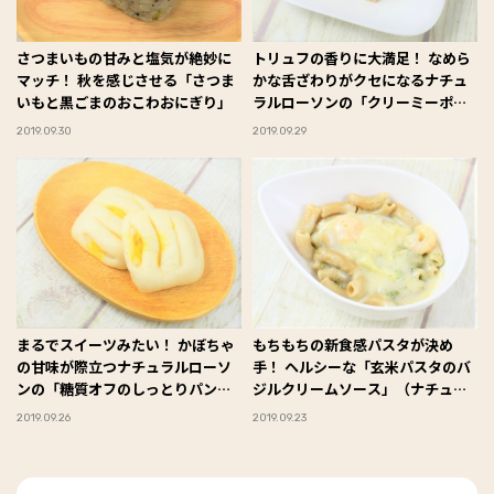
さつまいもの甘みと塩気が絶妙に
トリュフの香りに大満足！ なめら
マッチ！ 秋を感じさせる「さつま
かな舌ざわりがクセになるナチュ
いもと黒ごまのおこわおにぎり」
ラルローソンの「クリーミーポテ
ト トリュフ風味」
2019.09.30
2019.09.29
まるでスイーツみたい！ かぼちゃ
もちもちの新食感パスタが決め
の甘味が際立つナチュラルローソ
手！ ヘルシーな「玄米パスタのバ
ンの「糖質オフのしっとりパンか
ジルクリームソース」（ナチュラ
ぼちゃサラダ ２個入」
ルローソン）
2019.09.26
2019.09.23