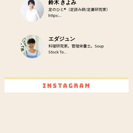
鈴木 きよみ
足のひと®（足読み師/足裏研究家）
https:...
エダジュン
料理研究家。管理栄養士。Soup
Stock To...
Instagram