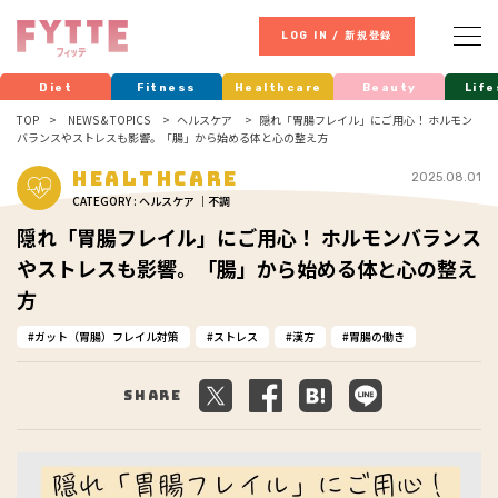
LOG IN / 新規登録
Diet
Fitness
Healthcare
Beauty
Life
TOP
NEWS & TOPICS
ヘルスケア
隠れ「胃腸フレイル」にご用心！ ホルモン
バランスやストレスも影響。「腸」から始める体と心の整え方
Healthcare
2025.08.01
CATEGORY : ヘルスケア ｜不調
隠れ「胃腸フレイル」にご用心！ ホルモンバランス
やストレスも影響。「腸」から始める体と心の整え
方
ガット（胃腸）フレイル対策
ストレス
漢方
胃腸の働き
Share