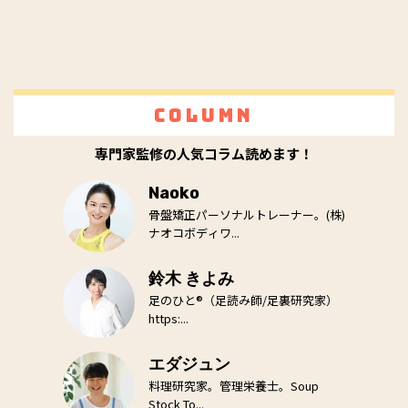
Column
専門家監修の人気コラム読めます！
Naoko
骨盤矯正パーソナルトレーナー。(株)
ナオコボディワ...
鈴木 きよみ
足のひと®（足読み師/足裏研究家）
https:...
エダジュン
料理研究家。管理栄養士。Soup
Stock To...