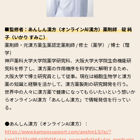
■監修者：あんしん漢方（オンラインAI漢方）薬剤師 碇 純
子（いかり すみこ）
薬剤師・元漢方薬生薬認定薬剤師 / 修士（薬学） / 博士（理
学）
神戸薬科大学大学院薬学研究科、大阪大学大学院生命機能研
究科を修了し、漢方薬の作用機序を科学的に解明するため、
大阪大学で博士研究員として従事。現在は細胞生物学と漢方
薬の知識と経験を活かして、漢方薬製剤の研究開発を行う。
世界中の人々に漢方薬で健康になってもらいたいという想いか
らオンラインAI漢方「あんしん漢方」で情報発信を行ってい
る。
●あんしん漢方（オンラインAI漢方）：
https://www.kamposupport.com/anshin1.0/lp/?
tag=21133zd8fytt0043&utm_source=fytte&utm_medium=