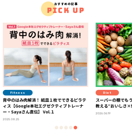
おすすめの記事
PICK UP
Diet
Life
るピラテ
スーパーの棚でもう迷わない！ 管理栄養士が
迷い、
トレーナ
教える“おいしさ×健康コスパ”食材の選び方
語る「5
2026.06.19
2025.11.14