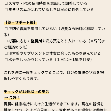
☐ スマホ・PCの使用時間を意識して調整している
☐ 排便リズムが乱れているときは早めに対処している
【薬・サポート編】
☐ 下剤や胃薬を常用していない（必要なら医師と相談してい
る）
☐ 必要に応じて整腸剤や漢方薬をとり入れている（※専門家
と相談のうえ）
☐ 漢方薬やサプリメントは体質に合ったものを選んでいる
☐ 水分をしっかりとっている（１日1.2～1.5Lを目安）
これを週に一度チェックすることで、自分の胃腸の状態を把
握しやすくなります。
チェックが15個以上の場合
→ 良好！
胃腸の健康維持に向けた生活ができています。現在の習慣を
継続しつつ、ときどき見直しを。変化があった場合には柔軟に