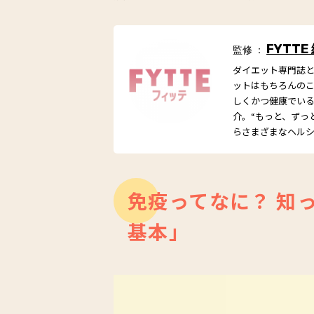
FYTTE
監修 ：
ダイエット専門誌とし
ットはもちろんの
しくかつ健康でい
介。“もっと、ずっ
らさまざまなヘル
免疫ってなに？ 知
基本」