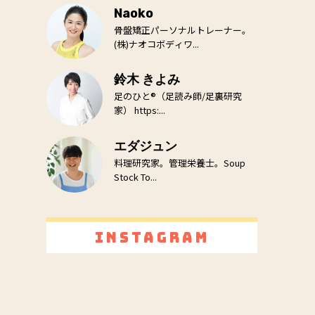
Naoko
骨盤矯正パーソナルトレーナー。
(株)ナオコボディワ...
鈴木 きよみ
足のひと®（足読み師/足裏研究
家） https:...
エダジュン
料理研究家。管理栄養士。Soup
Stock To...
Instagram