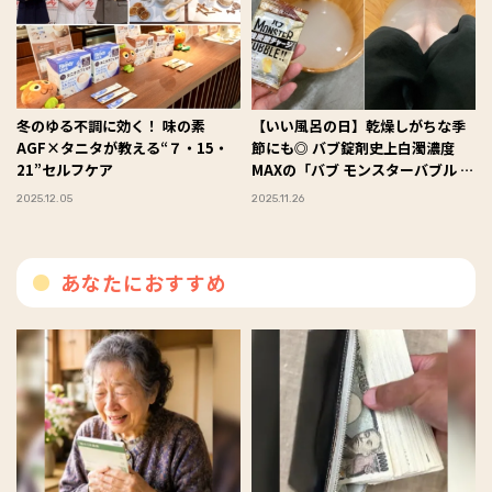
冬のゆる不調に効く！ 味の素
【いい風呂の日】乾燥しがちな季
AGF×タニタが教える“７・15・
節にも◎ バブ錠剤史上白濁濃度
21”セルフケア
MAXの「バブ モンスターバブル よ
くばりミルキー」で贅沢バスタイ
2025.12.05
2025.11.26
ム♪ #Omezaトーク
あなたにおすすめ