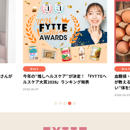
Diet
”が決定！ 「FYTTEヘ
血糖値・栄養・満足度がカギ！ 糖尿病専門
ランキング発表
が教える、“血糖値安定×健康コスパが高
い”体を整える食材の選び方
2026.06.23