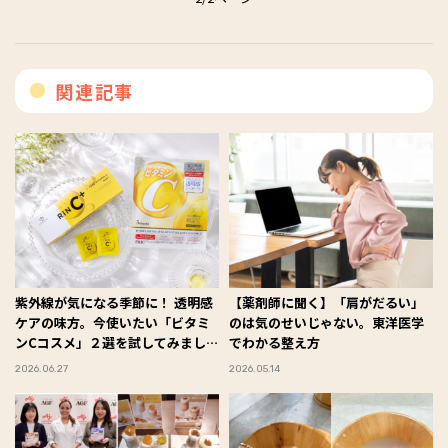
関連記事
紫外線が気になる季節に！ 透明感
【薬剤師に聞く】「肩がだるい」
ケアの味方。今使いたい「ビタミ
のは気のせいじゃない。東洋医学
ンCコスメ」２選を試してみました
でわかる整え方
#Omezaトーク
2026.06.27
2026.05.14