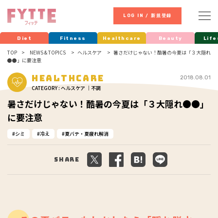
LOG IN / 新規登録
Diet
Fitness
Healthcare
Beauty
Life
TOP
NEWS & TOPICS
ヘルスケア
暑さだけじゃない！酷暑の今夏は「３大隠れ
●●」に要注意
Healthcare
2018.08.01
CATEGORY : ヘルスケア ｜不調
暑さだけじゃない！酷暑の今夏は「３大隠れ●●」
に要注意
シミ
冷え
夏バテ・夏疲れ解消
Share