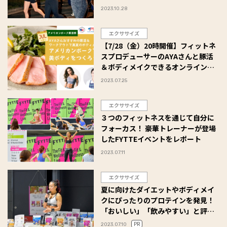
2023.10.28
エクササイズ
【7/28（金）20時開催】フィットネ
スプロデューサーのAYAさんと豚活
＆ボディメイクできるオンラインク
ラスに参加しよう！
2023.07.25
エクササイズ
３つのフィットネスを通じて自分に
フォーカス！ 豪華トレーナーが登場
したFYTTEイベントをレポート
2023.07.11
エクササイズ
夏に向けたダイエットやボディメイ
クにぴったりのプロテインを発見！
「おいしい」「飲みやすい」と評判
の理由とは…？
PR
2023.07.10