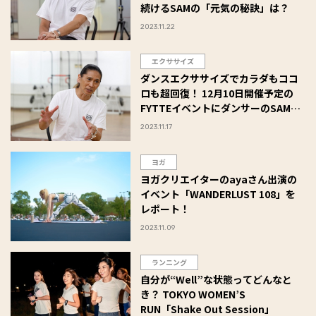
続けるSAMの「元気の秘訣」は？
2023.11.22
エクササイズ
ダンスエクササイズでカラダもココ
ロも超回復！ 12月10日開催予定の
FYTTEイベントにダンサーのSAMが
登場！
2023.11.17
ヨガ
ヨガクリエイターのayaさん出演の
イベント「WANDERLUST 108」を
レポート！
2023.11.09
ランニング
自分が“Well”な状態ってどんなと
き？ TOKYO WOMEN’S
RUN「Shake Out Session」