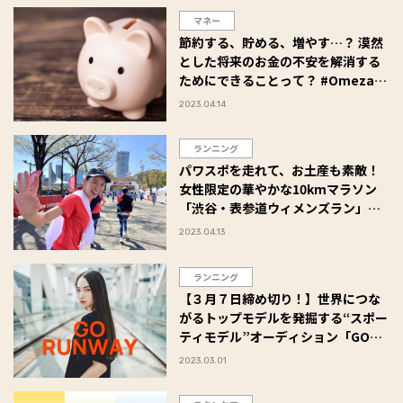
マネー
節約する、貯める、増やす…？ 漠然
とした将来のお金の不安を解消する
ためにできることって？ #Omezaト
ーク
2023.04.14
ランニング
パワスポを走れて、お土産も素敵！
女性限定の華やかな10kmマラソン
「渋谷・表参道ウィメンズラン」出
走レポート！
2023.04.13
ランニング
【３月７日締め切り！】世界につな
がるトップモデルを発掘する“スポー
ティモデル”オーディション「GO
RUNWAY」を開催！
2023.03.01