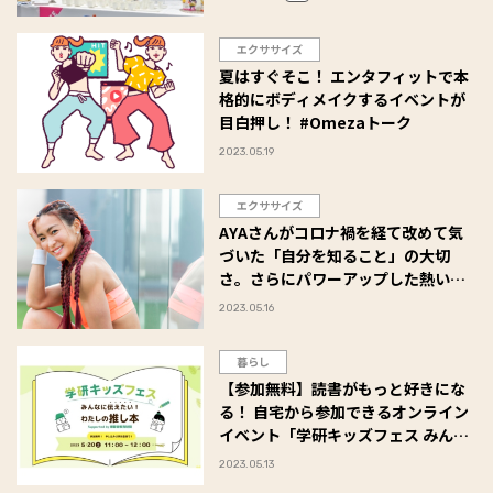
エクササイズ
夏はすぐそこ！ エンタフィットで本
格的にボディメイクするイベントが
目白押し！ #Omezaトーク
2023.05.19
エクササイズ
AYAさんがコロナ禍を経て改めて気
づいた「自分を知ること」の大切
さ。さらにパワーアップした熱い指
導を体験できる貴重なイベントを６
2023.05.16
月24日に開催！
暮らし
【参加無料】読書がもっと好きにな
る！ 自宅から参加できるオンライン
イベント「学研キッズフェス みんな
に伝えたい！わたしの推し本」を開
2023.05.13
催！