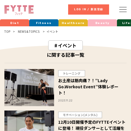
LOG IN / 新規登録
Diet
Fitness
Healthcare
Beauty
Life
TOP
NEWS & TOPICS
イベント
イベント
に関する記事一覧
トレーニング
お土産は筋肉痛？！”Lady
Go.Workout Event”体験レポー
ト！
2023.11.22
モチベーション(メンタル)
12月10日開催予定のFYTTEイベント
に登場！ 現役ダンサーとして活躍を