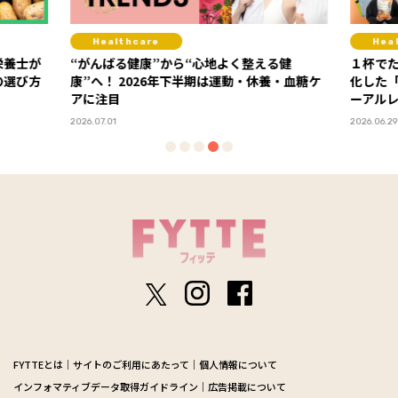
Healthcare
Hea
栄養士が
“がんばる健康”から“心地よく整える健
１杯で
の選び方
康”へ！ 2026年下半期は運動・休養・血糖ケ
化した
アに注目
ーアル
2026.07.01
2026.06.29
FYTTEとは
サイトのご利用にあたって
個人情報について
インフォマティブデータ取得ガイドライン
広告掲載について