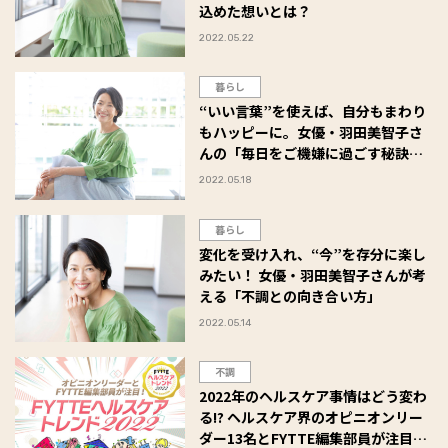
込めた想いとは？
2022.05.22
暮らし
“いい言葉”を使えば、自分もまわり
もハッピーに。女優・羽田美智子さ
んの「毎日をご機嫌に過ごす秘訣」
は？
2022.05.18
暮らし
変化を受け入れ、“今”を存分に楽し
みたい！ 女優・羽田美智子さんが考
える「不調との向き合い方」
2022.05.14
不調
2022年のヘルスケア事情はどう変わ
る!? ヘルスケア界のオピニオンリー
ダー13名とFYTTE編集部員が注目す