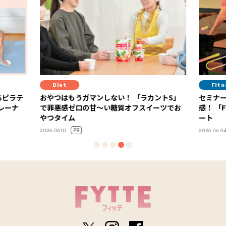
Diet
Fit
るピラテ
おやつはもうガマンしない！ 「ラカントS」
セミナ
トレーナ
で罪悪感ゼロの甘～い糖質オフスイーツでお
感！ 「FYTTEウェルネスデイ」イベントレポ
やつタイム
ート
PR
2026.06.10
2026.06.0