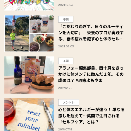
る「トレンドワード10」を発表!!
2021.12.03
不調
「こだわり過ぎず、日々のルーティ
ンを大切に」 栄養のプロが実践す
る、春の疲れを癒す心と体のセルフ
ケア
2021.05.03
不調
アラフォー編集部員、四十肩をきっ
かけに体メンテに励んだ１年。その
成果は？ #週末よもやま
2019.12.28
メントレ
心と体のエネルギーが違う！ 単なる
癒しを超えて…英国で注目される
「セルフケア」とは？
2019.07.18