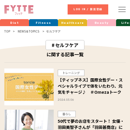
LOG IN / 新規登録
Diet
Fitness
Healthcare
Beauty
Life
TOP
NEWS & TOPICS
セルフケア
セルフケア
に関する記事一覧
トレーニング
【ティップネス】国際女性デー・ス
ペシャルライブで体をいたわり、元
気をチャージ♪ ＃Omezaトーク
2024.03.06
暮らし
50代で夢のお店をスタート！ 女優・
羽田美智子さんが「羽田甚商店」に