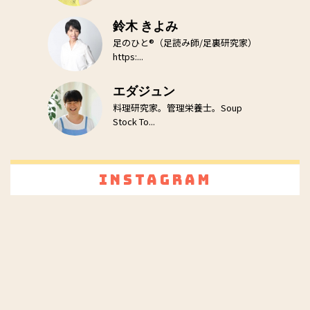
鈴木 きよみ
足のひと®（足読み師/足裏研究家）
https:...
エダジュン
料理研究家。管理栄養士。Soup
Stock To...
Instagram