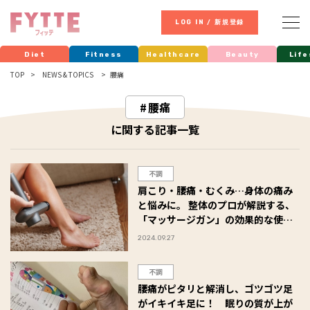
LOG IN / 新規登録
Diet
Fitness
Healthcare
Beauty
Life
TOP
NEWS & TOPICS
腰痛
腰痛
に関する記事一覧
不調
肩こり・腰痛・むくみ…身体の痛み
と悩みに。 整体のプロが解説する、
「マッサージガン」の効果的な使い
方とNGな使い方
2024.09.27
不調
腰痛がピタリと解消し、ゴツゴツ足
がイキイキ足に！ 眠りの質が上が