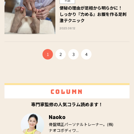
不調
便秘の理由が足相から明らかに！
しっかり『力める』お腹を作る足刺
激テクニック
2023.08.12
1
2
3
4
Column
専門家監修の人気コラム読めます！
Naoko
骨盤矯正パーソナルトレーナー。(株)
ナオコボディワ...