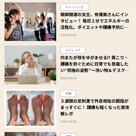
トレーニング
開脚開運の女王、有優美さんにイン
タビュー！ 毎日１分でエネルギーの
活性化。ダイエットや腰痛予防にも
効果的なヨガポーズ
2023.10.24
ストレッチ
内またが体をゆがませる!? 肩こり・
腰痛を防ぐために日常でも意識した
い“究極の姿勢”〜洗い物＆デスクワ
ーク編〜
2023.09.06
不調
３週間の足刺激で外反母趾の親指が
まっすぐに！ 腰痛も軽くなった実体
験レポ
2023.08.19