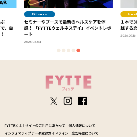
Fitness
Hea
選ぶ
セミナーやブースで最新のヘルスケアを体
１本で3
アで、自
感！ 「FYTTEウェルネスデイ」イベントレポ
践する
に！
ート
2026.07.16
2026.06.04
FYTTEとは
サイトのご利用にあたって
個人情報について
インフォマティブデータ取得ガイドライン
広告掲載について