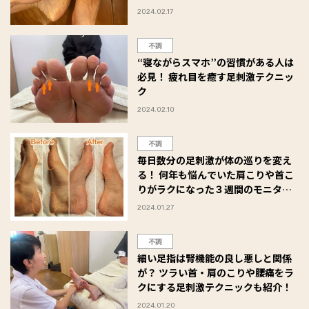
2024.02.17
不調
“寝ながらスマホ”の習慣がある人は
必見！ 疲れ目を癒す足刺激テクニッ
ク
2024.02.10
不調
毎日数分の足刺激が体の巡りを変え
る！ 何年も悩んでいた肩こりや首こ
りがラクになった３週間のモニター
体験とは？
2024.01.27
不調
細い足指は腎機能の良し悪しと関係
が？ ツラい首・肩のこりや腰痛をラ
クにする足刺激テクニックも紹介！
2024.01.20