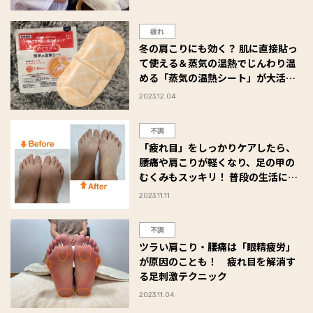
疲れ
冬の肩こりにも効く？ 肌に直接貼っ
て使える＆蒸気の温熱でじんわり温
める「蒸気の温熱シート」が大活
躍！ #Omezaトーク
2023.12.04
不調
「疲れ目」をしっかりケアしたら、
腰痛や肩こりが軽くなり、足の甲の
むくみもスッキリ！ 普段の生活に変
化をもたらした３週間のモニター体
2023.11.11
験
不調
ツラい肩こり・腰痛は「眼精疲労」
が原因のことも！ 疲れ目を解消す
る足刺激テクニック
2023.11.04