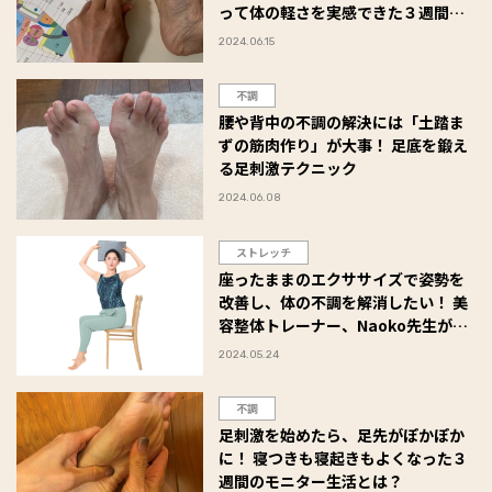
って体の軽さを実感できた３週間の
足刺激体験とは？
2024.06.15
不調
腰や背中の不調の解決には「土踏ま
ずの筋肉作り」が大事！ 足底を鍛え
る足刺激テクニック
2024.06.08
ストレッチ
座ったままのエクササイズで姿勢を
改善し、体の不調を解消したい！ 美
容整体トレーナー、Naoko先生が教
える「座ったままストレッチ」
2024.05.24
不調
足刺激を始めたら、足先がぽかぽか
に！ 寝つきも寝起きもよくなった３
週間のモニター生活とは？