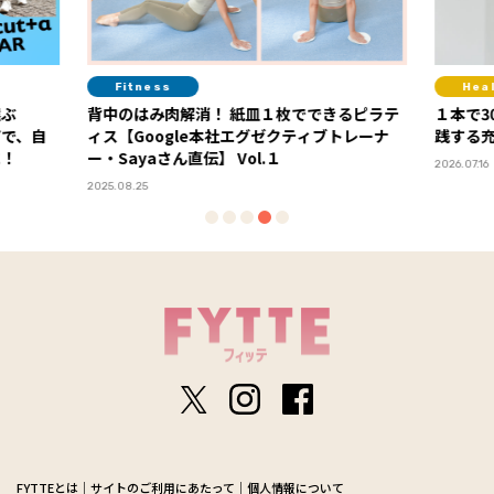
Healthcare
Life
るピラテ
１本で30gのプロテイン！ 美姿勢コーチも実
迷い、
トレーナ
践する充実の高たんぱくライフ
語る「5
PR
2026.07.16
2025.11.14
FYTTEとは
サイトのご利用にあたって
個人情報について