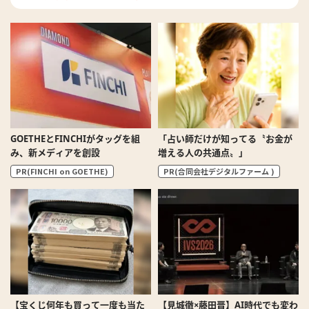
GOETHEとFINCHIがタッグを組
「占い師だけが知ってる〝お金が
み、新メディアを創設
増える人の共通点〟」
PR(FINCHI on GOETHE)
PR(合同会社デジタルファーム )
【宝くじ何年も買って一度も当た
【見城徹×藤田晋】AI時代でも変わ