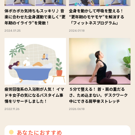
体ポカポカ気持ちもスッキリ♪ 音
全身を動かして呼吸を整える！
楽に合わせた全身運動で楽しく“更
“更年期のモヤモヤ”を解消する
年期のイライラ”を発散！
「フィットネスプログラム」
2024.01.25
2024.01.18
疲労回復系の入浴剤が人気！ イマ
５分で整える！ 首・肩の重だる
ドキ女子の気になるバスタイム事
さ、ため込まない。デスクワーク
情をリサーチしました！
中にできる肩甲骨ストレッチ
2022.11.26
2026.06.18
あなたにおすすめ