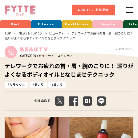
LOG IN / 新規登録
Diet
Fitness
Healthcare
Beauty
Life
TOP
NEWS & TOPICS
ビューティ
テレワークでお疲れの首・肩・腕のこりに！
巡りがよくなるボディオイルとなじませテクニック
Beauty
2021.02.15
CATEGORY : ビューティ ｜スキンケア
テレワークでお疲れの首・肩・腕のこりに！ 巡りが
よくなるボディオイルとなじませテクニック
リラックス
肩こり
首こり
Share