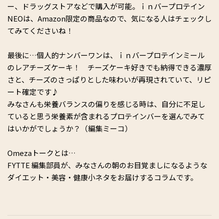
ー、ドラッグストアなどで購入が可能。ｉｎバープロテイン
NEOは、
Amazon限定の商品なので、気になる人はチェックし
てみてくださいね
！
最後に…
個人的ナンバーワンは
、
ｉｎバープロテインミール
のレアチーズケーキ！ チー
ズケーキ好きでも納得できる濃厚
さと、チーズのさっぱりとした味わいが再現されていて、リピ
ート
確定です
♪
みなさんも栄養バランスの
偏
りを感じる時は、自分に不足し
ていると思う栄養素が含まれるプロテインバーを選んでみて
はいかがでしょうか？
（編集ミーコ）
Omeza
トークとは…
FYTTE
編集部員が、みなさんの朝のお目覚ましになるような
ダイエット・美容・健康小ネタをお届けするコラムです
。