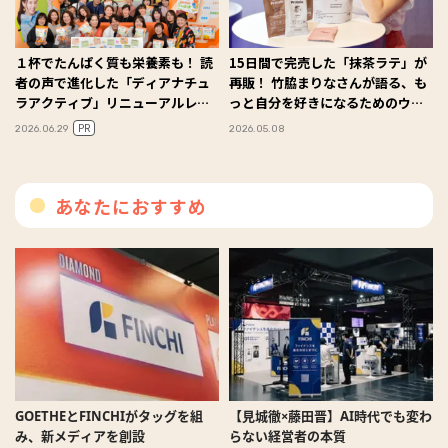
１杯でたんぱく質も栄養素も！ 読
15日間で完売した「抹茶ラテ」が
者の声で進化した「ディアナチュ
再販！ 竹脇まりなさんが語る、も
ラアクティブ」リニューアルレポ
っと自分を好きになるためのウェ
ート
ルネス習慣
PR
2026.06.29
2026.05.08
あなたにおすすめ
GOETHEとFINCHIがタッグを組
【見城徹×藤田晋】AI時代でも変わ
み、新メディアを創設
らない経営者の本質