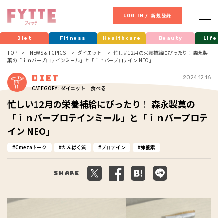
LOG IN / 新規登録
Diet
Fitness
Healthcare
Beauty
Life
TOP
NEWS & TOPICS
ダイエット
忙しい12月の栄養補給にぴったり！ 森永製
菓の「ｉｎバープロテインミール」と「ｉｎバープロテイン NEO」
Diet
2024.12.16
CATEGORY : ダイエット ｜食べる
忙しい12月の栄養補給にぴったり！ 森永製菓の
「ｉｎバープロテインミール」と「ｉｎバープロテ
イン NEO」
Omezaトーク
たんぱく質
プロテイン
栄養素
Share