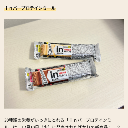
ｉｎバープロテインミール
30種類の栄養が
いっき
にとれる「ｉｎバープロテインミー
ル」
は、12月10日（火）に発売されたばかりの新商品！
２