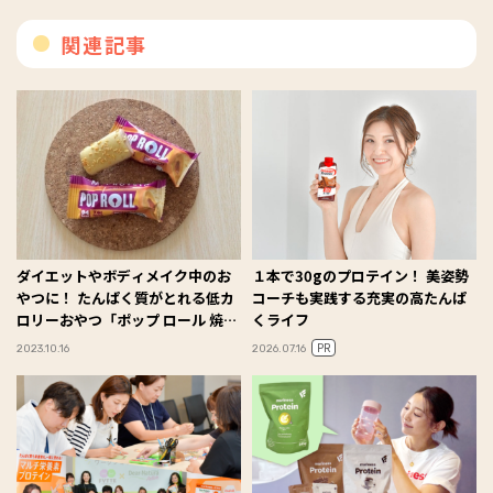
関連記事
ダイエットやボディメイク中のお
１本で30gのプロテイン！ 美姿勢
やつに！ たんぱく質がとれる低カ
コーチも実践する充実の高たんぱ
ロリーおやつ「ポップ ロール 焼き
くライフ
芋フレーバー」 #Omezaトーク
PR
2023.10.16
2026.07.16