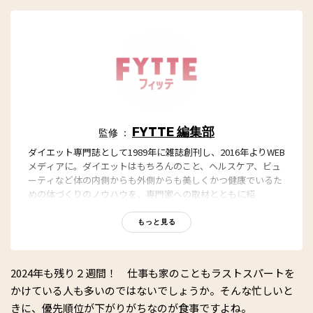
FYTTE 編集部
監修 ：
ダイエット専門誌として1989年に雑誌創刊し、2016年よりWEB
メディアに。ダイエットはもちろんのこと、ヘルスケア、ビュ
ーティなど体の内側からも外側からも美しくかつ健康でいるた
めの体づくりのノウハウを、専門家への取材とともに紹
介。“もっと、ずっと、ヘルシーな私”のキャッチフレーズとと
もに、編集部員も自らさまざまなヘルシーネタを日々お試し
もっと見る
中！
2024年も残り２週間！ 仕事も家のこともラストスパートを
かけている人も多いのではないでしょうか。そんな忙しいと
きに、優先順位が下がりがちなのが食事ですよね。