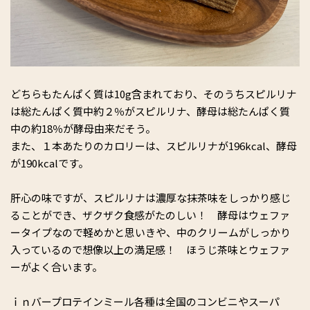
どちらもたんぱく質は10g含まれており、そのうちスピルリナ
は総たんぱく質中約２％がスピルリナ、酵母は総たんぱく質
中
の
約18％が酵母由来だそう。
また、１本あたりのカロリーは、スピルリナが196kcal、酵母
が190kcalです。
肝心の味ですが、スピルリナは濃厚な抹茶味をしっかり感じ
ることができ、ザクザク食感
が
たのしい
！
酵母はウェファ
ータイプなので軽めかと思いきや、中のクリームがしっかり
入っているので想像以上の満足感！ ほうじ茶味とウェファ
ーがよく合います。
ｉｎバープロテインミール各種は全国のコンビニやスーパ