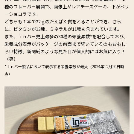
種のフレーバー展開で、
画像上がレアチーズケーキ、下がベリ
ーショコラ
です。
どちらも１本で22ｇのたんぱく質をとることができ、さら
に、ビタミンが13種、ミネラルが11種も含まれています。
また、ｉｎバー史上最多の30種の栄養素数*を配合しており、
栄養成分表示がパッケージ
の
前面まで
続いているのも
おもし
ろ
い特徴。新聞紙のような見た目が個人的にはお気に入り！
（笑）
*ｉｎ
バー製品において表示する栄養素数が最大（2024年12月10日時
点）