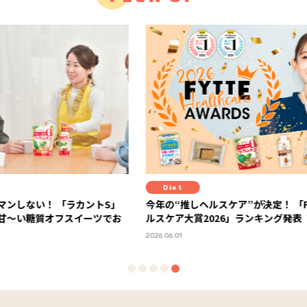
Diet
Fit
ントS」
今年の“推しヘルスケア”が決定！ 「FYTTEヘ
注目の
ーツでお
ルスケア大賞2026」ランキング発表
「TIG
分時間
2026.06.01
2026.05.15