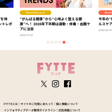
Healthcare
Diet
アを体
“がんばる健康”から“心地よく整える健
今年の“
康”へ！ 2026年下半期は運動・休養・血糖ケ
ルスケア
アに注目
2026.06.01
2026.07.01
FYTTEとは
サイトのご利用にあたって
個人情報について
インフォマティブデータ取得ガイドライン
広告掲載について