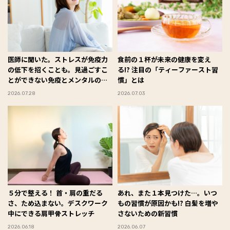
医師に聞いた。ストレスが免疫力
食前の１杯が未来の健康を変え
の低下を招くことも。見過ごすこ
る!? 注目の「ティーファースト習
とができない免疫とメンタルの関
慣」とは
係とは？
2026.07.28
2026.07.03
５分で整える！ 首・肩の重だる
あれ、また１本見つけた…。いつ
さ、ため込まない。デスクワーク
もの習慣が原因かも!? 白髪を増や
中にできる肩甲骨ストレッチ
さないための新習慣
2026.06.18
2026.06.07