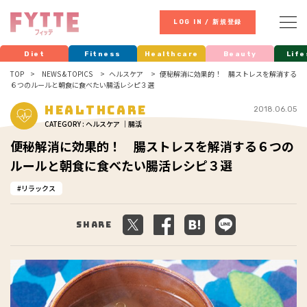
LOG IN / 新規登録
Diet
Fitness
Healthcare
Beauty
Life
TOP
NEWS & TOPICS
ヘルスケア
便秘解消に効果的！ 腸ストレスを解消する
６つのルールと朝食に食べたい腸活レシピ３選
Healthcare
2018.06.05
CATEGORY : ヘルスケア ｜腸活
便秘解消に効果的！ 腸ストレスを解消する６つの
ルールと朝食に食べたい腸活レシピ３選
リラックス
Share