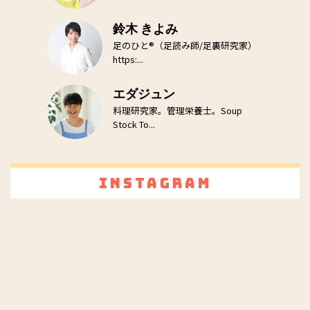
鈴木 きよみ
足のひと®（足読み師/足裏研究家）
https:...
エダジュン
料理研究家。管理栄養士。Soup
Stock To...
Instagram