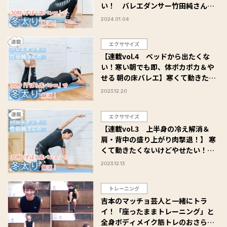
い！ バレエダンサー竹田純さん
の、30秒「ずぼら床バレエ」で冬太
2024.01.04
り解消！
エクササイズ
【連載vol.4 ベッドから出たくな
い！寒い朝でも即、体ポカポカ＆や
せる 朝の床バレエ】寒くて動きたく
ないけどやせたい！バレエダンサー
2023.12.20
竹田純さんの、30秒「ずぼら床バレ
エ」で冬太り解消！
エクササイズ
【連載vol.3 上半身の冷え解消＆
肩・背中の盛り上がり肉撃退！】 寒
くて動きたくないけどやせたい！バ
レエダンサー竹田純さんの、30秒
2023.12.13
「ずぼら床バレエ」で冬太り解消！
トレーニング
吉本のマッチョ芸人と一緒にトラ
イ！「座ったままトレーニング」と
全身ボディメイク筋トレのおさらい