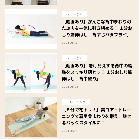
ストレッチ
【動画あり】がんこな背中まわりの
たぷ肉を一気に引き締める！ １分お
しり筋伸ばし「背すじバタフライ」
2021.06.13
ストレッチ
【動画あり】 老け見えする背中の脂
肪をスッキリ落とす！ １分おしり筋
伸ばし「背中絞り」
2021.06.06
トレーニング
［５分で宅トレ！］美コア・トレー
ニングで肩甲骨まわりを鍛え、魅せ
るバックスタイルに！
2021.05.21