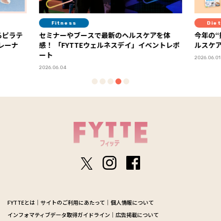
Fitness
Diet
るピラテ
セミナーやブースで最新のヘルスケアを体
今年の“
トレーナ
感！ 「FYTTEウェルネスデイ」イベントレポ
ルスケア
ート
2026.06.01
2026.06.04
FYTTEとは
サイトのご利用にあたって
個人情報について
インフォマティブデータ取得ガイドライン
広告掲載について