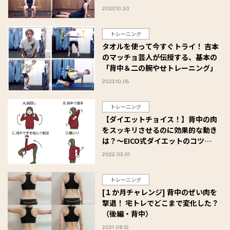
♪
2023.10.20
トレーニング
タオルを使って今すぐトライ！ 吉本
のマッチョ芸人が伝授する、基本の
「背中＆二の腕やせトレーニング」
2023.10.05
トレーニング
【ダイエットチョイス！】背中の肉
をスッキリさせるのに効果的な動き
は？～EICO式ダイエットのコツ
(142)～
2022.03.01
トレーニング
[１か月チャレンジ] 背中のぜい肉を
撃退！ 宅トレでどこまで変化した？
（後編・背中）
2021.08.12