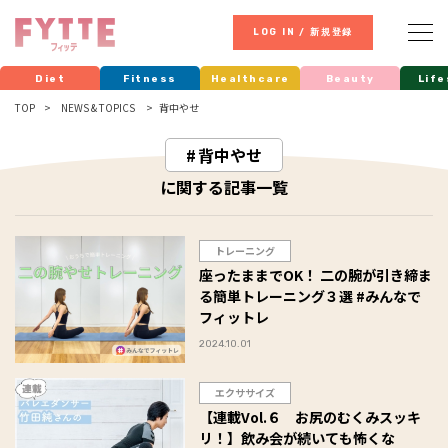
LOG IN / 新規登録
Diet
Fitness
Healthcare
Beauty
Life
TOP
NEWS & TOPICS
背中やせ
背中やせ
に関する記事一覧
トレーニング
座ったままでOK！ 二の腕が引き締ま
る簡単トレーニング３選 #みんなで
フィットレ
2024.10.01
エクササイズ
【連載Vol.６ お尻のむくみスッキ
リ！】飲み会が続いても怖くな