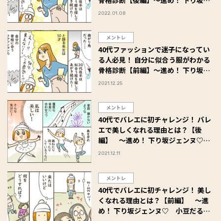
骨格診断【後編】～進め！ 下り坂ジ
ェンヌ♡ 小豆だるまのアラフォー
2022.01.08
奮闘記 #26
メントレ
40代ファッションで迷子になってい
る人必見！ 自分に似合う服がわかる
骨格診断【前編】～進め！ 下り坂ジ
ェンヌ♡ 小豆だるまのアラフォー
2021.12.25
奮闘記 #25
メントレ
40代でバレエに初チャレンジ！ バレ
エで美しくなれる理由とは？【後
編】 ～進め！ 下り坂ジェンヌ♡
小豆だるまのアラフォー奮闘記 #24
2021.12.11
メントレ
40代でバレエに初チャレンジ！ 美し
くなれる理由とは？【前編】 ～進
め！ 下り坂ジェンヌ♡ 小豆だるま
のアラフォー奮闘記 #23