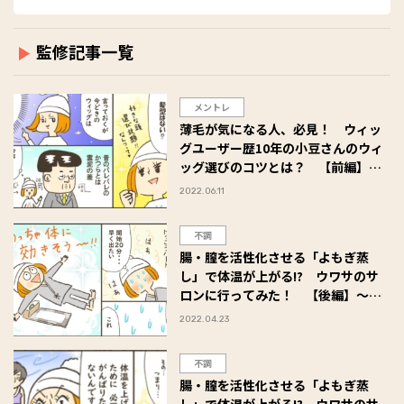
監修記事一覧
メントレ
薄毛が気になる人、必見！ ウィッ
グユーザー歴10年の小豆さんのウィ
ッグ選びのコツとは？ 【前編】～
進め！ 下り坂ジェンヌ♡ 小豆だる
2022.06.11
まのアラフォー奮闘記 #31
不調
腸・膣を活性化させる「よもぎ蒸
し」で体温が上がる!? ウワサのサ
ロンに行ってみた！ 【後編】～進
め！ 下り坂ジェンヌ♡ 小豆だるま
2022.04.23
のアラフォー奮闘記 #30
不調
腸・膣を活性化させる「よもぎ蒸