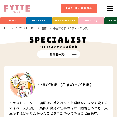
LOG IN / 新規登録
Diet
Fitness
Healthcare
Beauty
Life
TOP
NEWS & TOPICS
監修
小豆だるま （こまめ・だるま）
SPECIALIST
FYTTE
コンテンツの監修者
監修者一覧へ
小豆だるま （こまめ・だるま）
イラストレーター・漫画家。娘とペットと睡眠をこよなく愛する
マイペース人間。（高齢）育児と仕事の両立に悶絶しつつも、人
生後半戦はやりたかったことを全部やってやろうと画策中。