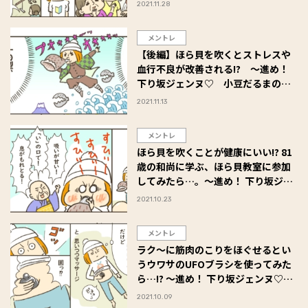
2021.11.28
メントレ
【後編】ほら貝を吹くとストレスや
血行不良が改善される!? ～進め！
下り坂ジェンヌ♡ 小豆だるまのア
ラフォー奮闘記 #21
2021.11.13
メントレ
ほら貝を吹くことが健康にいい!? 81
歳の和尚に学ぶ、ほら貝教室に参加
してみたら…。～進め！ 下り坂ジェ
ンヌ♡ 小豆だるまのアラフォー奮
2021.10.23
闘記 #21
メントレ
ラク～に筋肉のこりをほぐせるとい
うウワサのUFOブラシを使ってみた
ら…!? ～進め！ 下り坂ジェンヌ♡
小豆だるまのアラフォー奮闘記 #20
2021.10.09