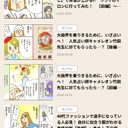
し」で体温が上がる!? ウワサのサ
ロンに行ってみた！ 【前編】～進
め！ 下り坂ジェンヌ♡ 小豆だるま
2022.03.19
のアラフォー奮闘記 #29
メントレ
大殺界を乗りきるために、いざ占い
へ！ 人気占い師キャメレオン竹田
先生に診てもらったら…？【後編】
～進め！ 下り坂ジェンヌ♡ 小豆だ
2022.02.26
るまのアラフォー奮闘記 #28
メントレ
大殺界を乗りきるために、いざ占い
へ！ 人気占い師キャメレオン竹田
先生に診てもらったら…？【前編】
～進め！ 下り坂ジェンヌ♡ 小豆だ
2022.02.12
るまのアラフォー奮闘記 #27
メントレ
40代ファッションで迷子になってい
る人必見！ 自分に似合う服がわかる