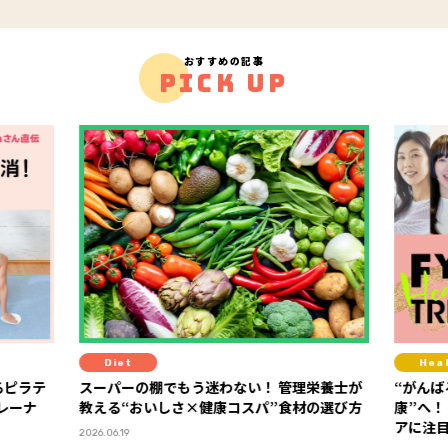
おすすめの記事
PICK UP
Diet
Hea
るピラテ
スーパーの棚でもう迷わない！ 管理栄養士が
“がんば
トレーナ
教える“おいしさ×健康コスパ”食材の選び方
康”へ！
アに注
2026.06.19