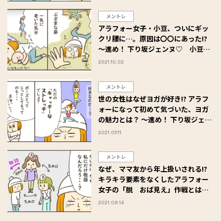
メントレ
アラフォー女子・小豆、ついにギッ
クリ腰に…。原因は〇〇にあった!?
～進め！ 下り坂ジェンヌ♡ 小豆だ
るまのアラフォー奮闘記 #19
2021.10.02
メントレ
世の女性はなぜヨガが好き!? アラフ
ォーになって初めて気づいた、ヨガ
の魅力とは？ ～進め！ 下り坂ジェン
ヌ♡ 小豆だるまのアラフォー奮闘
2021.09.11
記 #18
メントレ
なぜ、ママ友から年上扱いされる!?
キラキラ要素をなくしたアラフォー
女子の「脱 おば見え」作戦とは？
～進め！ 下り坂ジェンヌ♡ 小豆だ
2021.08.14
るまのアラフォー奮闘記 #17