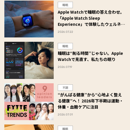
睡眠
Apple Watchで睡眠の答え合わせ。
「Apple Watch Sleep
Experience」で体験したウェルネス
ステイ
2026.07.22
睡眠
睡眠は“削る時間”じゃない。Apple
Watchで見直す、私たちの眠り
2026.07.19
不調
“がんばる健康”から“心地よく整え
る健康”へ！ 2026年下半期は運動・
休養・血糖ケアに注目
2026.07.01
睡眠