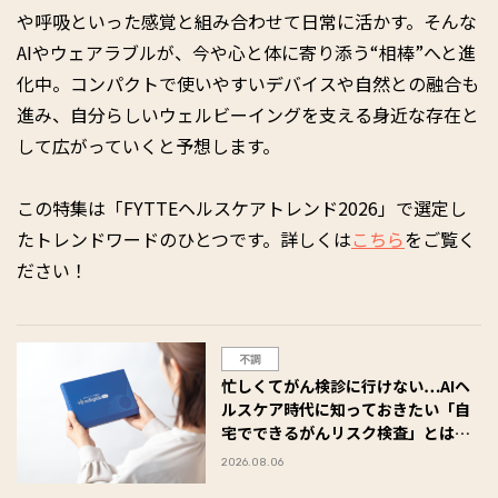
や呼吸といった感覚と組み合わせて日常に活かす。そんな
AIやウェアラブルが、今や心と体に寄り添う“相棒”へと進
化中。コンパクトで使いやすいデバイスや自然との融合も
進み、自分らしいウェルビーイングを支える身近な存在と
して広がっていくと予想します。
この特集は「FYTTEヘルスケアトレンド2026」で選定し
たトレンドワードのひとつです。詳しくは
こちら
をご覧く
ださい！
不調
忙しくてがん検診に行けない…AIヘ
ルスケア時代に知っておきたい「自
宅でできるがんリスク検査」とは
【前編】
2026.08.06