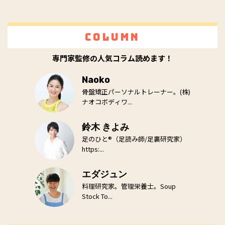
Column
専門家監修の人気コラム読めます！
Naoko
骨盤矯正パーソナルトレーナー。(株)
ナオコボディワ...
鈴木 きよみ
足のひと®（足読み師/足裏研究家）
https:...
エダジュン
料理研究家。管理栄養士。Soup
Stock To...