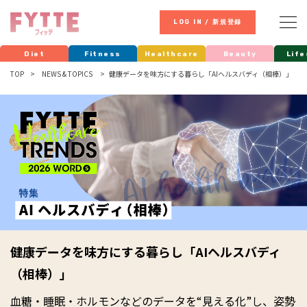
LOG IN / 新規登録
Diet
Fitness
Healthcare
Beauty
Life
TOP
NEWS & TOPICS
健康データを味方にする暮らし「AIヘルスバディ（相棒）」
健康データを味方にする暮らし「AIヘルスバディ
（相棒）」
血糖・睡眠・ホルモンなどのデータを“見える化”し、姿勢