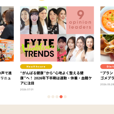
Healthcare
Diet
の声で進
“がんばる健康”から“心地よく整える健
“プラン
」リニュ
康”へ！ 2026年下半期は運動・休養・血糖ケ
ゴメプ
アに注目
2026.05.2
2026.07.01