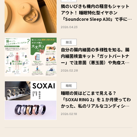
隣のいびきも機内の騒音もシャット
アウト！ 睡眠特化型イヤホン
「Soundcore Sleep A30」で手に入
れた“究極の熟睡”体験レポ
2026.04.23
#Omezaトーク
腸活
自分の腸内細菌の多様性を知る。腸
内細菌検査キット「ガットパートナ
ー」で注意菌（悪玉菌）や免疫スコ
アもチェック！ #Omezaトーク
2026.02.28
睡眠
睡眠の質はどこまで見える？
「SOXAI RING 2」を１か月使ってわ
かった、私のリアルなコンディショ
ン #Omezaトーク
2026.02.18