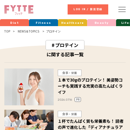
LOG IN / 新規登録
Diet
Fitness
Healthcare
Beauty
Life
TOP
NEWS & TOPICS
プロテイン
プロテイン
に関する記事一覧
食事・栄養
１本で30gのプロテイン！ 美姿勢コ
ーチも実践する充実の高たんぱくラ
イフ
PR
2026.07.16
食事・栄養
１杯でたんぱく質も栄養素も！ 読者
の声で進化した「ディアナチュラア