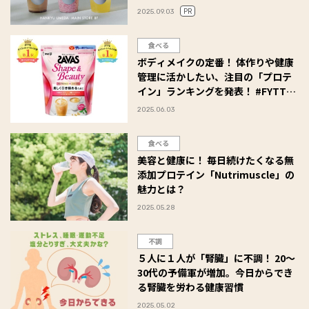
PR
2025.09.03
食べる
ボディメイクの定番！ 体作りや健康
管理に活かしたい、注目の「プロテ
イン」ランキングを発表！ #FYTTE
大賞
2025.06.03
食べる
美容と健康に！ 毎日続けたくなる無
添加プロテイン「Nutrimuscle」の
魅力とは？
2025.05.28
不調
５人に１人が「腎臓」に不調！ 20〜
30代の予備軍が増加。今日からでき
る腎臓を労わる健康習慣
2025.05.02