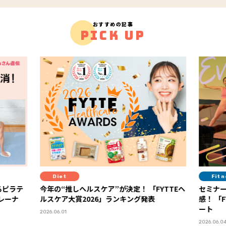
おすすめの記事
PICK UP
Diet
Fit
るピラテ
今年の“推しヘルスケア”が決定！ 「FYTTEヘ
セミナ
トレーナ
ルスケア大賞2026」ランキング発表
感！ 「FYTTEウェルネスデイ」イベントレポ
ート
2026.06.01
2026.06.0