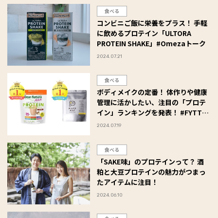
食べる
コンビニご飯に栄養をプラス！ 手軽
に飲めるプロテイン「ULTORA
PROTEIN SHAKE」#Omezaトーク
2024.07.21
食べる
ボディメイクの定番！ 体作りや健康
管理に活かしたい、注目の「プロテ
イン」ランキングを発表！ #FYTTE
大賞
2024.07.19
食べる
「SAKE味」のプロテインって？ 酒
粕と大豆プロテインの魅力がつまっ
たアイテムに注目！
2024.06.10