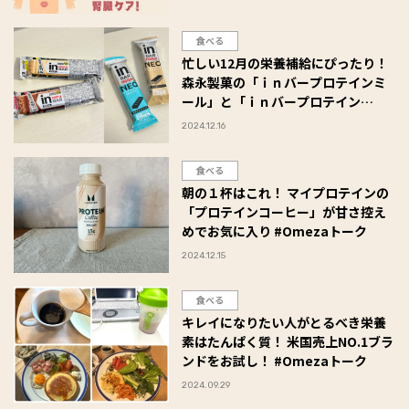
食べる
忙しい12月の栄養補給にぴったり！
森永製菓の「ｉｎバープロテインミ
ール」と「ｉｎバープロテイン
NEO」
2024.12.16
食べる
朝の１杯はこれ！ マイプロテインの
「プロテインコーヒー」が甘さ控え
めでお気に入り #Omezaトーク
2024.12.15
食べる
キレイになりたい人がとるべき栄養
素はたんぱく質！ 米国売上NO.1ブラ
ンドをお試し！ #Omezaトーク
2024.09.29