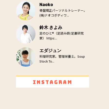
Naoko
骨盤矯正パーソナルトレーナー。
(株)ナオコボディワ...
鈴木 きよみ
足のひと®（足読み師/足裏研究
家） https:...
エダジュン
料理研究家。管理栄養士。Soup
Stock To...
Instagram