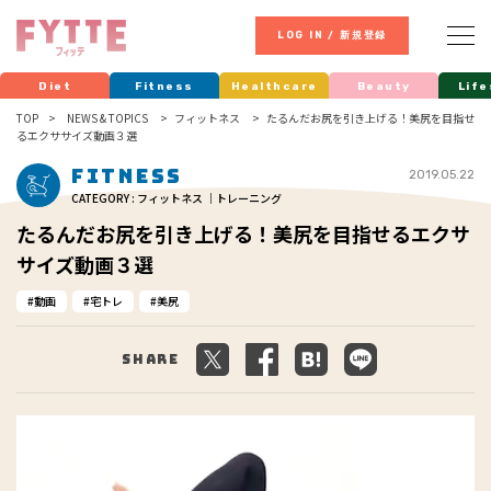
LOG IN / 新規登録
Diet
Fitness
Healthcare
Beauty
Life
TOP
NEWS & TOPICS
フィットネス
たるんだお尻を引き上げる！美尻を目指せ
るエクササイズ動画３選
Fitness
2019.05.22
CATEGORY : フィットネス ｜トレーニング
たるんだお尻を引き上げる！美尻を目指せるエクサ
サイズ動画３選
動画
宅トレ
美尻
Share