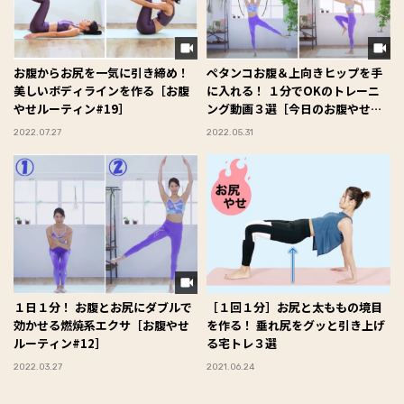
お腹からお尻を一気に引き締め！
ペタンコお腹＆上向きヒップを手
美しいボディラインを作る［お腹
に入れる！ １分でOKのトレーニ
やせルーティン#19］
ング動画３選［今日のお腹やせト
レ］
2022.07.27
2022.05.31
１日１分！ お腹とお尻にダブルで
［１回１分］お尻と太ももの境目
効かせる燃焼系エクサ［お腹やせ
を作る！ 垂れ尻をグッと引き上げ
ルーティン#12］
る宅トレ３選
2022.03.27
2021.06.24