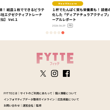
Healthcare
Life
るピラテ
１杯でたんぱく質も栄養素も！ 読者の声で進
迷い、
トレーナ
化した「ディアナチュラアクティブ」リニュ
語る「5
ーアルレポート
2025.11.14
PR
2026.06.29
FYTTEとは
サイトのご利用にあたって
個人情報について
インフォマティブデータ取得ガイドライン
広告掲載について
お問い合わせ
運営会社
監修