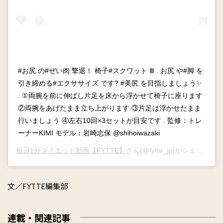
#お尻 の#ぜい肉 撃退！ 椅子#スクワット Ⅲ . お尻 や#脚 を
引き締める#エクササイズ です? #美尻 を目指しましょう✨
. ①両腕を前に伸ばし片足を床から浮かせて椅子に座ります
②両腕をあげたまま立ち上がります ③片足は浮かせたまま
行いましょう ④左右10回×3セットが目安です . 監修：トレ
ーナーKIMI モデル：岩崎志保 @shihoiwazaki
毎日1分ダイエット動画【FYTTE】
さん(@fytte_jp)がシェアした投稿 –
文／FYTTE編集部
連載・関連記事