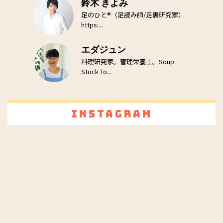
鈴木 きよみ
足のひと®（足読み師/足裏研究家）
https:...
エダジュン
料理研究家。管理栄養士。Soup
Stock To...
Instagram