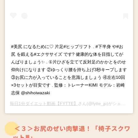
#美尻 になるために♡ 片足#ヒップリフト . #下半身 や#お
尻 を鍛える#エクササイズ です? 健康的な体を目指してが
んばりましょう✨ . ①片ひざを立てて反対足のかかとをのせ
仰向けになります ②ゆっくり腰を持ち上げ3秒キープします
③お尻に力が入っていることを意識しましょう ④左右10回
×3セットが目安です . 監修：トレーナーKIMI モデル：岩崎
志保 @shihoiwazaki
毎日1分ダイエット動画【FYTTE】
さん(@fytte_jp)がシェアした投稿 –
＜３＞お尻のぜい肉撃退！「椅子スクワ
ットⅢ」