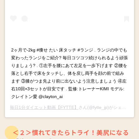
2ヶ月で-2kg #痩せ たい 床タッチ #ランジ . ランジの中でも
変わったランジをご紹介? 毎日コツコツ続けられるよう頑張
りましょう? . ①左手を腰にあて左足を一歩下げます ②腰を
落とし右手で床をタッチし、体を戻し両手を顔の前で組み
ます ③膝がつま先より前に出ないよう注意しましょう ④左
右10回×3セットが目安です . 監修:トレーナーKIMI モデル:
クレイトン愛 @clayton_ai
毎日1分ダイエット動画【FYTTE】
さん(@fytte_jp)がシェアした投稿 –
＜２＞慣れてきたらトライ！美尻になる