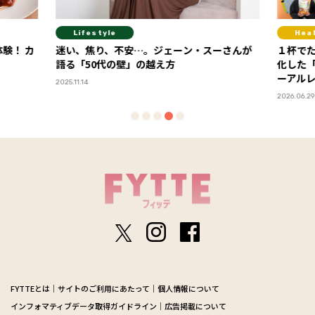
Lifestyle
Hea
験！ カ
迷い、焦り、不安…。ジェーン・スーさんが
１杯で
語る「50代の壁」の越え方
化した
ーアル
2025.11.14
2026.06.29
FYTTEとは
サイトのご利用にあたって
個人情報について
インフォマティブデータ取得ガイドライン
広告掲載について