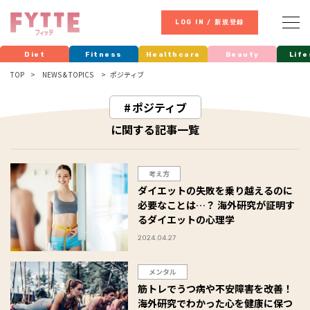
LOG IN / 新規登録
Diet
Fitness
Healthcare
Beauty
Life
TOP
NEWS & TOPICS
ポジティブ
ポジティブ
に関する記事一覧
考え方
ダイエットの失敗を乗り越えるのに
必要なことは…？ 海外研究が証明す
るダイエットの心理学
2024.04.27
メンタル
筋トレでうつ病や不安障害を改善！
海外研究でわかった心を健康に保つ