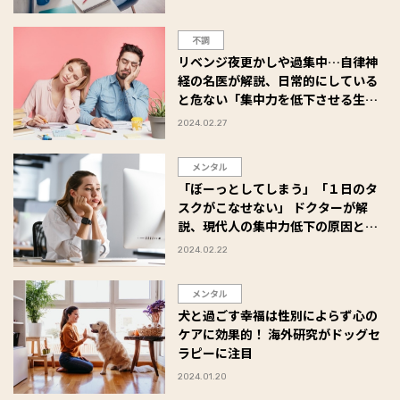
不調
リベンジ夜更かしや過集中…自律神
経の名医が解説、日常的にしている
と危ない「集中力を低下させる生活
習慣」５つ
2024.02.27
メンタル
「ぼーっとしてしまう」「１日のタ
スクがこなせない」 ドクターが解
説、現代人の集中力低下の原因と対
策
2024.02.22
メンタル
犬と過ごす幸福は性別によらず心の
ケアに効果的！ 海外研究がドッグセ
ラピーに注目
2024.01.20