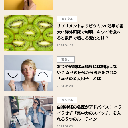
メンタル
サプリメントよりビタミンC効果が絶
大!? 海外研究で判明、キウイを食べ
ると数日で起こる変化とは？
2024.04.02
暮らし
お金や結婚は幸福度には関係しな
い？ 幸せの研究から導き出された
「幸せの３大因子」とは
2024.03.28
メンタル
自律神経の名医がアドバイス！ イラ
イラせず「集中力のスイッチ」を入
れる５つのルーティン
2024.03.02