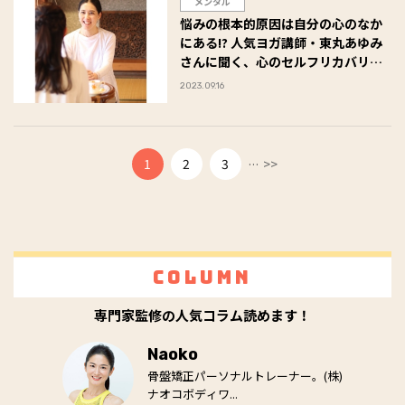
メンタル
悩みの根本的原因は自分の心のなか
にある!? 人気ヨガ講師・東丸あゆみ
さんに聞く、心のセルフリカバリー
術＜2＞
2023.09.16
...
1
2
3
>>
Column
専門家監修の人気コラム読めます！
Naoko
骨盤矯正パーソナルトレーナー。(株)
ナオコボディワ...