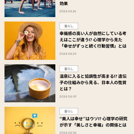
効果
2024.04.26
暮らし
幸福感の高い人が自然にしている考
えはここが違う!? 心理学から見た
「幸せがずっと続く行動習慣」とは
2024.04.20
暮らし
温泉に入ると協調性が高まる!? 遺伝
子の仕組みから見る、日本人の性質
とは？
2024.04.09
暮らし
“美人は幸せ”はウソ!? 心理学の研究
が示す「美しさと幸福」の関係とは
2024.04.06