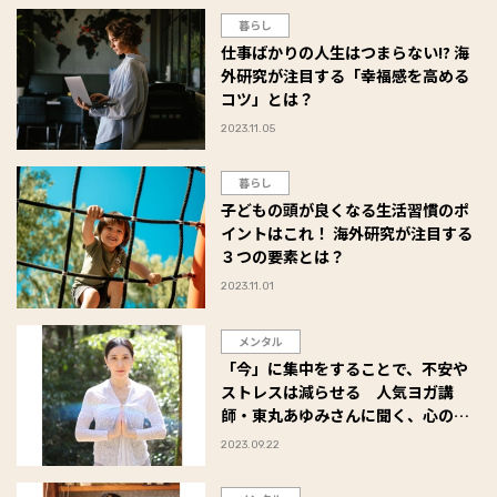
暮らし
仕事ばかりの人生はつまらない!? 海
外研究が注目する「幸福感を高める
コツ」とは？
2023.11.05
暮らし
子どもの頭が良くなる生活習慣のポ
イントはこれ！ 海外研究が注目する
３つの要素とは？
2023.11.01
メンタル
「今」に集中をすることで、不安や
ストレスは減らせる 人気ヨガ講
師・東丸あゆみさんに聞く、心のセ
ルフリカバリー術＜3＞
2023.09.22