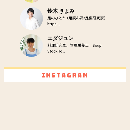
鈴木 きよみ
足のひと®（足読み師/足裏研究家）
https:...
エダジュン
料理研究家。管理栄養士。Soup
Stock To...
Instagram