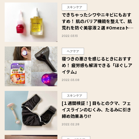
スキンケア
できちゃったシワやニキビにもおす
すめ！ 肌のバリア機能を整えて、肌
荒れを防ぐ美容液２選 #Omezaトー
ク
2022.03.13
ヘアケア
寝つきの悪さを感じるときにおすす
め！ 疲労感も解消できる「ほぐしア
イテム」
2022.03.08
スキンケア
[１週間検証！] 目もとのクマ、フェ
イスラインのむくみ、たるみに引き
締め効果あり!?
2022.02.28