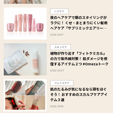
ヘアケア
夜のヘアケアで朝のスタイリングが
ラクに！ くせ・まとまりにくい髪用
ヘアケア「サブリミックエアリーフ
ロー」がリニューアル #Omezaトー
2022.04.17
ク
スキンケア
植物が作り出す「フィトケミカル」
の力で紫外線対策！ 肌ダメージを修
復するアイテム２つ #Omezaトーク
2022.03.27
フェイスケア
肌のたるみが気になるなら頭をほぐ
そう！ おすすめのスカルプケアアイ
テム３選
2022.03.14