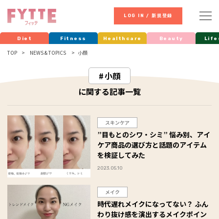
LOG IN / 新規登録
Diet
Fitness
Healthcare
Beauty
Life
TOP
NEWS & TOPICS
小顔
小顔
に関する記事一覧
スキンケア
”目もとのシワ・シミ” 悩み別、アイ
ケア商品の選び方と話題のアイテム
を検証してみた
2023.05.10
メイク
時代遅れメイクになってない？ ふん
わり抜け感を演出するメイクポイン