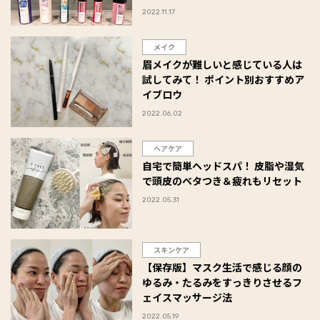
体験！#Omezaトーク
2022.11.17
メイク
眉メイクが難しいと感じている人は
試してみて！ ポイント別おすすめア
イブロウ
2022.06.02
ヘアケア
自宅で簡単ヘッドスパ！ 皮脂や湿気
で頭皮のベタつき＆疲れもリセット
2022.05.31
スキンケア
【保存版】マスク生活で感じる顔の
ゆるみ・たるみをすっきりさせるフ
ェイスマッサージ法
2022.05.19