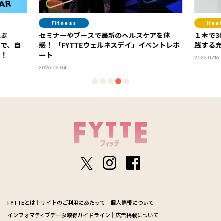
Fitness
Hea
選ぶ
セミナーやブースで最新のヘルスケアを体
１本で3
アで、自
感！ 「FYTTEウェルネスデイ」イベントレポ
践する
に！
ート
2026.07.16
2026.06.04
FYTTEとは
サイトのご利用にあたって
個人情報について
インフォマティブデータ取得ガイドライン
広告掲載について