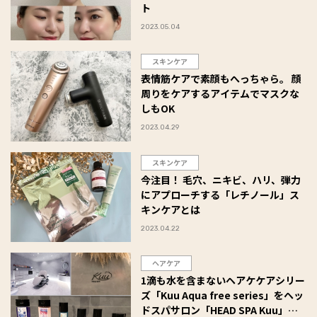
ト
2023.05.04
スキンケア
表情筋ケアで素顔もへっちゃら。 顔
周りをケアするアイテムでマスクな
しもOK
2023.04.29
スキンケア
今注目！ 毛穴、ニキビ、ハリ、弾力
にアプローチする「レチノール」ス
キンケアとは
2023.04.22
ヘアケア
1滴も水を含まないヘアケケアシリー
ズ「Kuu Aqua free series」をヘッ
ドスパサロン「HEAD SPA Kuu」で