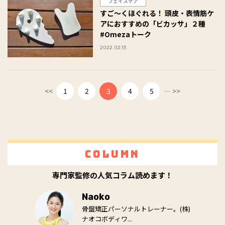
フェイスケア
すご〜くほぐれる！ 頭皮・表情筋ケ
アにおすすめの「ビカッサ」２種
#Omezaトーク
2022.02.13
...
<<
1
2
3
4
5
>>
Column
専門家監修の人気コラム読めます！
Naoko
骨盤矯正パーソナルトレーナー。(株)
ナオコボディワ...