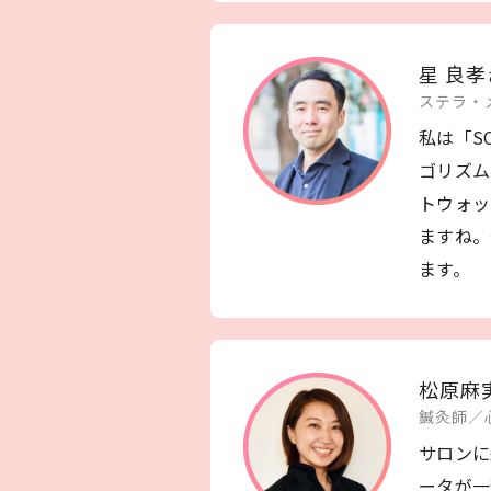
星 良孝
ステラ・
私は「S
ゴリズム
トウォッ
ますね。
ます。
松原麻
鍼灸師／
サロンに
ータが一