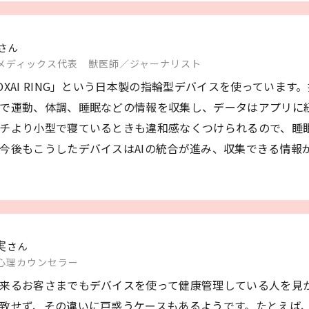
さん
メディックス代表
獣医師／
ジャーナリスト
OXAI RING」という日本製の指輪型デバイスを使っていま
で運動、体調、睡眠などの情報を収集し、データはアプリに
チより小型で寝ているときも違和感なくつけられるので、睡
今後もこうしたデバイスはAIの統合が進み、収集できる情報
実
さん
心理カウンセラー
来るお客さまでもデバイスを使って健康管理している人を見
致せず、その違いに戸惑うケースもあるようです。たとえば