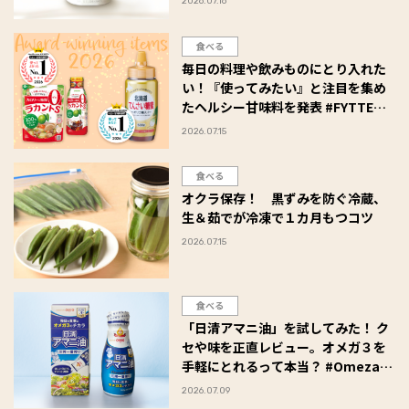
2026.07.16
食べる
毎日の料理や飲みものにとり入れた
い！『使ってみたい』と注目を集め
たヘルシー甘味料を発表 #FYTTE大
賞
2026.07.15
食べる
オクラ保存！ 黒ずみを防ぐ冷蔵、
生＆茹でが冷凍で１カ月もつコツ
2026.07.15
食べる
「日清アマニ油」を試してみた！ ク
セや味を正直レビュー。オメガ３を
手軽にとれるって本当？ #Omezaト
ーク
2026.07.09