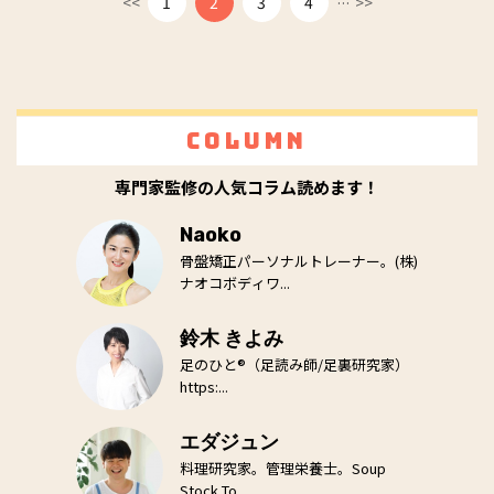
<<
1
2
3
4
>>
Column
専門家監修の人気コラム読めます！
Naoko
骨盤矯正パーソナルトレーナー。(株)
ナオコボディワ...
鈴木 きよみ
足のひと®（足読み師/足裏研究家）
https:...
エダジュン
料理研究家。管理栄養士。Soup
Stock To...