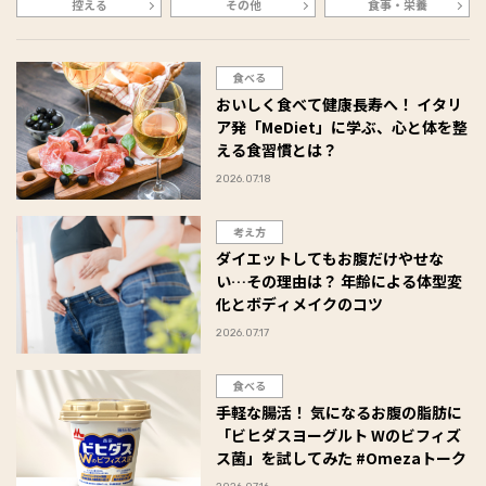
控える
その他
食事・栄養
食べる
おいしく食べて健康長寿へ！ イタリ
ア発「MeDiet」に学ぶ、心と体を整
える食習慣とは？
2026.07.18
考え方
ダイエットしてもお腹だけやせな
い…その理由は？ 年齢による体型変
化とボディメイクのコツ
2026.07.17
食べる
手軽な腸活！ 気になるお腹の脂肪に
「ビヒダスヨーグルト Wのビフィズ
ス菌」を試してみた #Omezaトーク