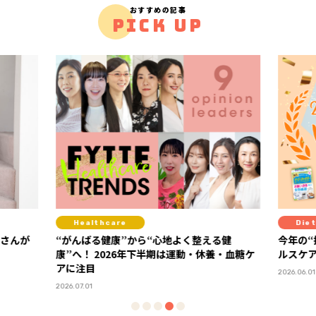
おすすめの記事
PICK UP
Healthcare
Diet
ーさんが
“がんばる健康”から“心地よく整える健
今年の“
康”へ！ 2026年下半期は運動・休養・血糖ケ
ルスケア
アに注目
2026.06.01
2026.07.01