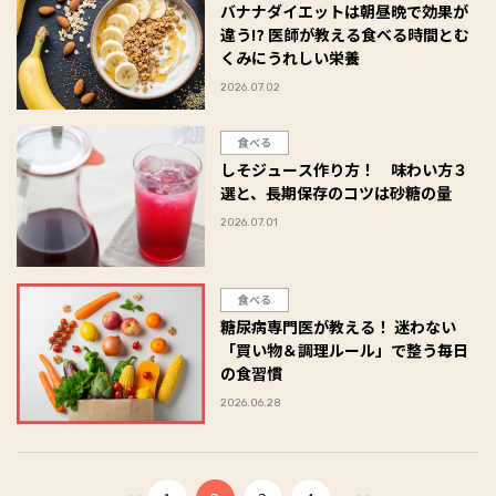
バナナダイエットは朝昼晩で効果が
違う⁉︎ 医師が教える食べる時間とむ
くみにうれしい栄養
2026.07.02
食べる
しそジュース作り方！ 味わい方３
選と、長期保存のコツは砂糖の量
2026.07.01
食べる
糖尿病専門医が教える！ 迷わない
「買い物＆調理ルール」で整う毎日
の食習慣
2026.06.28
...