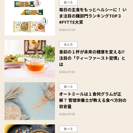
食べる
毎日の主食をもっとヘルシーに！ い
ま注目の麺部門ランキングTOP３
#FYTTE大賞
2026.07.04
考え方
食前の１杯が未来の健康を変える!?
注目の「ティーファースト習慣」と
は
2026.07.03
食べる
オートミールは１食何グラムが正
解？ 管理栄養士が教える食べ方別の
目安量
2026.07.03
食べる