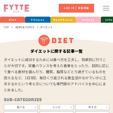
LOG IN / 新規登録
Diet
Fitness
Healthcare
Beauty
Life
TOP
NEWS & TOPICS
ダイエット
Diet
ダイエットに関する記事一覧
ダイエットに成功するためには食べ方を工夫し、効果的に行うこ
とが大切です。栄養バランスを考えた食事をとったり、目的に応じ
て食べる食材を選んだり、糖質、脂質などとり過ぎているものを
控えるなど、1日3回、毎日くり返される食生活のなかでいかに工
夫するかという考え方についても専門家のアドバイスを中心にま
とめました。
Sub-Categories
食べる
レシピ
考え方