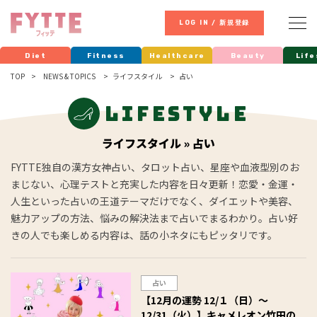
LOG IN / 新規登録
Diet
Fitness
Healthcare
Beauty
Life
TOP
NEWS & TOPICS
ライフスタイル
占い
Lifestyle
ライフスタイル » 占い
FYTTE独自の漢方女神占い、タロット占い、星座や血液型別のお
まじない、心理テストと充実した内容を日々更新！恋愛・金運・
人生といった占いの王道テーマだけでなく、ダイエットや美容、
魅力アップの方法、悩みの解決法まで占いでまるわかり。占い好
きの人でも楽しめる内容は、話の小ネタにもピッタリです。
占い
【12月の運勢 12/１（日）～
12/31（火）】キャメレオン竹田の