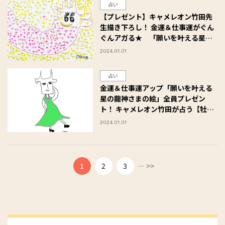
占い
【プレゼント】キャメレオン竹田先
生描き下ろし！ 金運＆仕事運がぐん
ぐんアガる★ 「願いを叶える星の
龍神さまの絵」
2024.01.01
占い
金運＆仕事運アップ「願いを叶える
星の龍神さまの絵」全員プレゼン
ト！ キャメレオン竹田が占う【牡牛
座】2024年の金運と仕事運
2024.01.01
...
1
2
3
>>