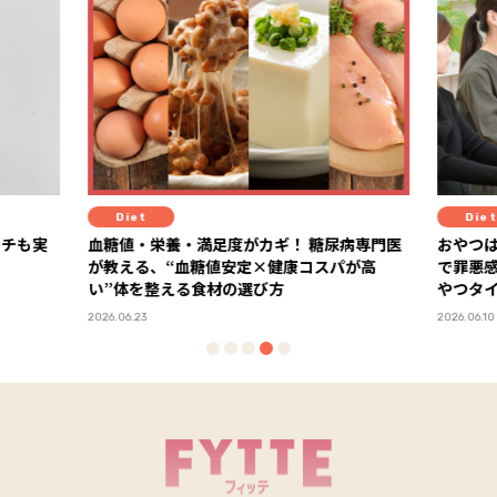
Diet
Diet
ーチも実
血糖値・栄養・満足度がカギ！ 糖尿病専門医
おやつは
が教える、“血糖値安定×健康コスパが高
で罪悪
い”体を整える食材の選び方
やつタ
2026.06.23
2026.06.10