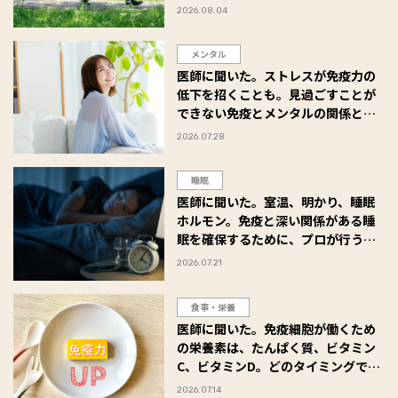
2026.08.04
メンタル
医師に聞いた。ストレスが免疫力の
低下を招くことも。見過ごすことが
できない免疫とメンタルの関係と
は？
2026.07.28
睡眠
医師に聞いた。室温、明かり、睡眠
ホルモン。免疫と深い関係がある睡
眠を確保するために、プロが行う工
夫とは？
2026.07.21
食事・栄養
医師に聞いた。免疫細胞が働くため
の栄養素は、たんぱく質、ビタミン
C、ビタミンD。どのタイミングでと
るのがベスト？
2026.07.14