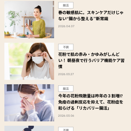
腸活
春の敏感肌に。スキンケアだけじゃ
ない“腸から整える”新常識
2026.04.07
不調
花粉で肌の赤み・かゆみがしんど
い！ 朝昼夜で行うバリア機能ケア習
慣
2026.03.27
腸活
今年の花粉飛散量は昨年の３割増!?
免疫の過剰反応を抑えて、花粉症を
和らげる「リカバリー腸活」
2026.03.06
不調