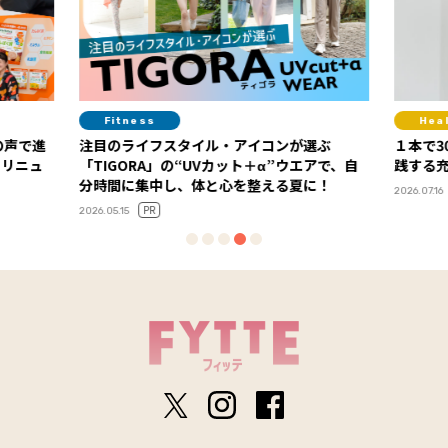
Fitness
Hea
の声で進
注目のライフスタイル・アイコンが選ぶ
１本で3
」リニュ
「TIGORA」の“UVカット＋α”ウエアで、自
践する
分時間に集中し、体と心を整える夏に！
2026.07.16
PR
2026.05.15