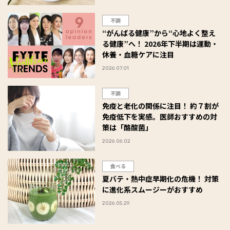
不調
“がんばる健康”から“心地よく整え
る健康”へ！ 2026年下半期は運動・
休養・血糖ケアに注目
2026.07.01
不調
免疫と老化の関係に注目！ 約７割が
免疫低下を実感。医師おすすめの対
策は「酪酸菌」
2026.06.02
食べる
夏バテ・熱中症早期化の危機！ 対策
に進化系スムージーがおすすめ
2026.05.29