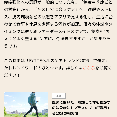
免疫強化への意識が一般的になった今、「免疫＝季節ごと
の対策」から、「今の自分に合うケア」へ。睡眠やストレ
ス、腸内環境などの状態をアプリで見える化し、生活に合
わせて食事や休息を調整する流れが加速。個々の体調やタ
イミングに寄り添うオーダーメイドのケアで、免疫を“ち
ょうどよく整える”ケアに、今後ますます注目が集まりそ
うです。
この特集は「FYTTEヘルスケアトレンド2026」で選定し
たトレンドワードのひとつです。詳しくは
こちら
をご覧く
ださい！
不調
医師に聞いた。意識して体を動かす
のは免疫にもプラス!? プロが活用す
る20分の朝習慣