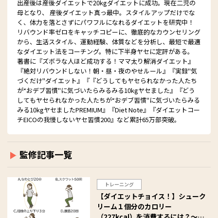
出産後は産後ダイエットで20kgダイエットに成功。現在二児の
母となり、 産後ダイエット真っ最中。スタイルアップだけでな
く、体力を落とさずにパワフルになれるダイエットを研究中！
リバウンド率ゼロをキャッチコピーに、徹底的なカウンセリング
から、生活スタイル、運動経験、体質などを分析し、最短で最適
なダイエット法をコーチング。特に下半身ヤセに定評がある。
著書に『ズボラな人ほど成功する！ママ太り解消ダイエット』
『絶対リバウンドしない！朝・昼・夜のやせルール』『実録"気
づくだけ"ダイエット』『『どうしてもヤセられなかった人たち
が“おデブ習慣"に気づいたらみるみる10kgヤセました』『どう
してもヤセられなかった人たちが“おデブ習慣"に気づいたらみる
みる10kgヤセましたPREMIUM』『Diet Note』『ダイエットコー
チEICOの我慢しないヤセ習慣200』など累計65万部突破。
監修記事一覧
トレーニング
【ダイエットチョイス！】シューク
リーム１個分のカロリー
（227kcal）を消費するには？～