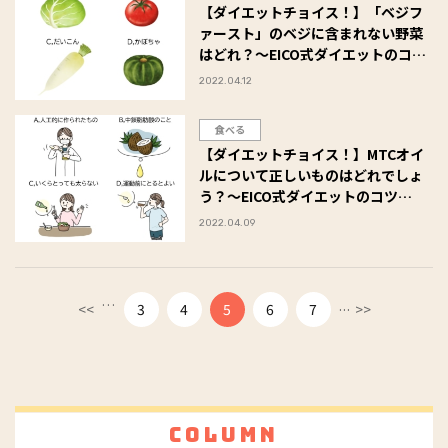
【ダイエットチョイス！】「ベジフ
ァースト」のベジに含まれない野菜
はどれ？～EICO式ダイエットのコツ
(151)～
2022.04.12
食べる
【ダイエットチョイス！】MTCオイ
ルについて正しいものはどれでしょ
う？～EICO式ダイエットのコツ
(150)～
2022.04.09
…
...
<<
3
4
5
6
7
>>
Column