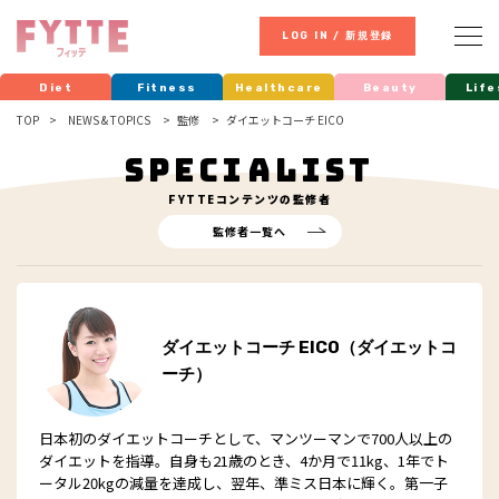
LOG IN / 新規登録
Diet
Fitness
Healthcare
Beauty
Life
TOP
NEWS & TOPICS
監修
ダイエットコーチ EICO
SPECIALIST
FYTTE
コンテンツの監修者
監修者一覧へ
ダイエットコーチ EICO（ダイエットコ
ーチ）
日本初のダイエットコーチとして、マンツーマンで700人以上の
ダイエットを指導。自身も21歳のとき、4か月で11kg、1年でト
ータル20kgの減量を達成し、翌年、準ミス日本に輝く。第一子