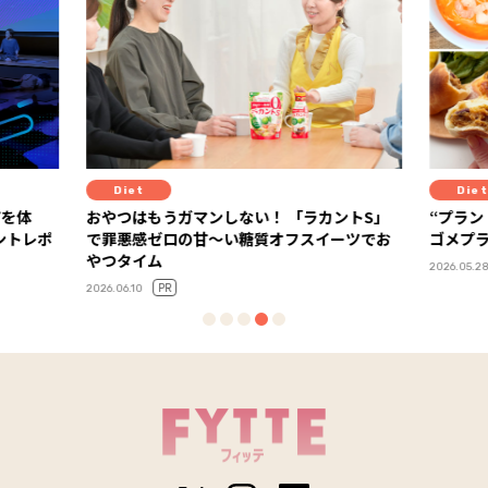
Diet
Diet
アを体
おやつはもうガマンしない！ 「ラカントS」
“プラン
で罪悪感ゼロの甘～い糖質オフスイーツでお
ゴメプ
やつタイム
2026.05.2
PR
2026.06.10