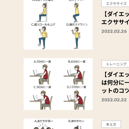
エクササイズ
【ダイエ
エクササイ
2022.02.26
トレーニング
【ダイエ
は何分に一
ットのコツ(
2022.02.22
考え方