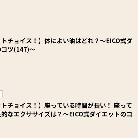
トチョイス！】体によい油はどれ？～EICO式ダ
コツ(147)～
ットチョイス！】座っている時間が長い！ 座って
的なエクササイズは？～EICO式ダイエットのコ