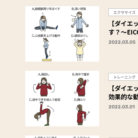
エクササイズ
【ダイエ
す？～EI
2022.03.05
トレーニング
【ダイエ
効果的な動
2022.03.01