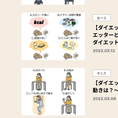
食べる
【ダイエ
エッターと
ダイエット
2022.03.12
考え方
【ダイエ
動きは？～
2022.03.08