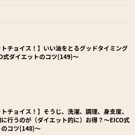
ットチョイス！】いい油をとるグッドタイミング
CO式ダイエットのコツ(149)～
ットチョイス！】そうじ、洗濯、調理、身支度、
に行うのが（ダイエット的に）お得？～EICO式
のコツ(148)～