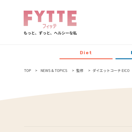
Diet
TOP
NEWS & TOPICS
監修
ダイエットコーチ EICO